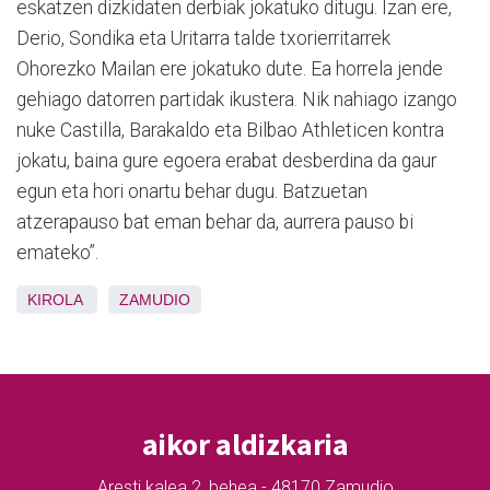
eskatzen dizkidaten derbiak jokatuko ditugu. Izan ere,
Derio, Sondika eta Uritarra talde txorierritarrek
Ohorezko Mailan ere jokatuko dute. Ea horrela jende
gehiago datorren partidak ikustera. Nik nahiago izango
nuke Castilla, Barakaldo eta Bilbao Athleticen kontra
jokatu, baina gure egoera erabat desberdina da gaur
egun eta hori onartu behar dugu. Batzuetan
atzerapauso bat eman behar da, aurrera pauso bi
emateko”.
KIROLA
ZAMUDIO
aikor aldizkaria
Aresti kalea 2, behea - 48170 Zamudio