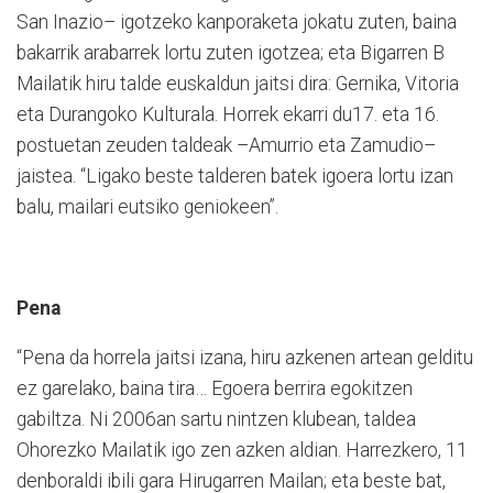
San Inazio– igotzeko kanporaketa jokatu zuten, baina
bakarrik arabarrek lortu zuten igotzea; eta Bigarren B
Mailatik hiru talde euskaldun jaitsi dira: Gernika, Vitoria
eta Durangoko Kulturala. Horrek ekarri du17. eta 16.
postuetan zeuden taldeak –Amurrio eta Zamudio–
jaistea. “Ligako beste talderen batek igoera lortu izan
balu, mailari eutsiko geniokeen”.
Pena
“Pena da horrela jaitsi izana, hiru azkenen artean gelditu
ez garelako, baina tira… Egoera berrira egokitzen
gabiltza. Ni 2006an sartu nintzen klubean, taldea
Ohorezko Mailatik igo zen azken aldian. Harrezkero, 11
denboraldi ibili gara Hirugarren Mailan; eta beste bat,