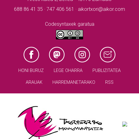
688 86 41 35 · 747 406 561 · aikortxori@aikor.com
Codesyntaxek garatua
HONI BURUZ
LEGE OHARRA
PUBLIZITATEA
ARAUAK
HARREMANETARAKO
RSS