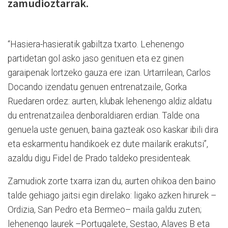
zamudioztarrak.
“Hasiera-hasieratik gabiltza txarto. Lehenengo
partidetan gol asko jaso genituen eta ez ginen
garaipenak lortzeko gauza ere izan. Urtarrilean, Carlos
Docando izendatu genuen entrenatzaile, Gorka
Ruedaren ordez: aurten, klubak lehenengo aldiz aldatu
du entrenatzailea denboraldiaren erdian. Talde ona
genuela uste genuen, baina gazteak oso kaskar ibili dira
eta eskarmentu handikoek ez dute mailarik erakutsi”,
azaldu digu Fidel de Prado taldeko presidenteak.
Zamudiok zorte txarra izan du, aurten ohikoa den baino
talde gehiago jaitsi egin direlako: ligako azken hirurek –
Ordizia, San Pedro eta Bermeo– maila galdu zuten;
lehenengo laurek –Portugalete, Sestao, Alaves B eta