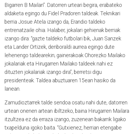
Bigarren B Mailan”. Datorren urteari begira, erabateko
aldaketa egingo du Fidel Pradoren taldeak. Teknikari
berria Josue Atela izango da, Erandio taldeko
entrenatzaile ohia. Halaber, jokalari gehienak berriak
izango dira: “gazte taldeko futbolari bik, Juan Sanzek
eta Lander Ortizek, denboraldi aurrea egingo dute
lehenengo taldearekin; gainerakoak Ohorezko Mailako
jokalariak eta Hirugarren Mailako taldeek nahi ez
dituzten jokalariak izango dira”, berretsi digu
presidenteak. Taldea abuztuaren 15ean hasiko da
lanean.
Zamudioztarrek talde sendoa osatu nahi dute, datorren
urtean onenen artean ibiltzeko, baina Hirugarren Mailara
itzultzea ez da erraza izango, zuzenean bakarrik ligako
txapelduna igoko baita. “Gutxienez, herrian etengabe