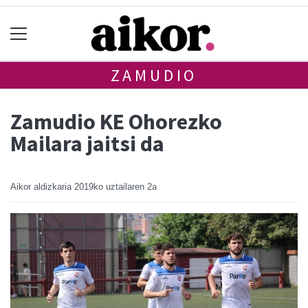
ZAMUDIO
Zamudio KE Ohorezko
Mailara jaitsi da
Aikor aldizkaria
2019ko uztailaren 2a