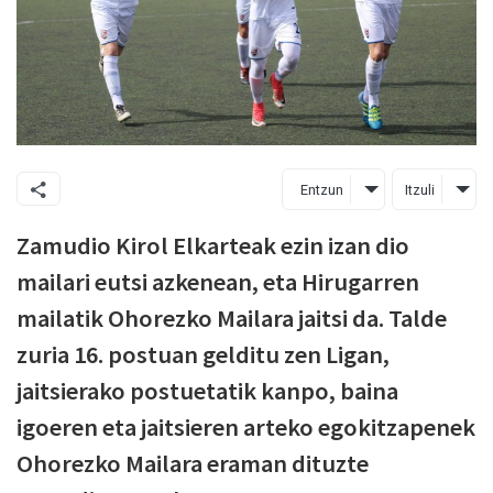
Entzun
Itzuli
Zamudio Kirol Elkarteak ezin izan dio
mailari eutsi azkenean, eta Hirugarren
mailatik Ohorezko Mailara jaitsi da. Talde
zuria 16. postuan gelditu zen Ligan,
jaitsierako postuetatik kanpo, baina
igoeren eta jaitsieren arteko egokitzapenek
Ohorezko Mailara eraman dituzte