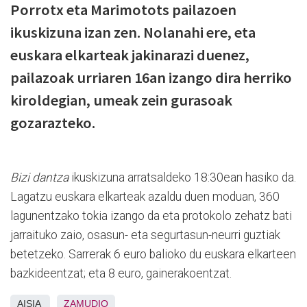
Porrotx eta Marimotots pailazoen
ikuskizuna izan zen. Nolanahi ere, eta
euskara elkarteak jakinarazi duenez,
pailazoak urriaren 16an izango dira herriko
kiroldegian, umeak zein gurasoak
gozarazteko.
Bizi dantza
ikuskizuna arratsaldeko 18:30ean hasiko da.
Lagatzu euskara elkarteak azaldu duen moduan, 360
lagunentzako tokia izango da eta protokolo zehatz bati
jarraituko zaio, osasun- eta segurtasun-neurri guztiak
betetzeko. Sarrerak 6 euro balioko du euskara elkarteen
bazkideentzat; eta 8 euro, gainerakoentzat.
AISIA
ZAMUDIO