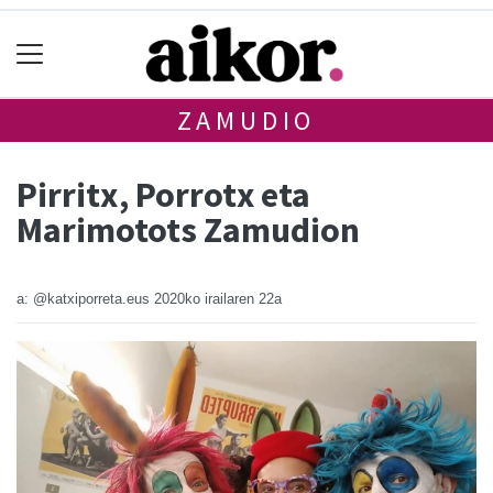
ZAMUDIO
Pirritx, Porrotx eta
Marimotots Zamudion
a: @katxiporreta.eus
2020ko irailaren 22a