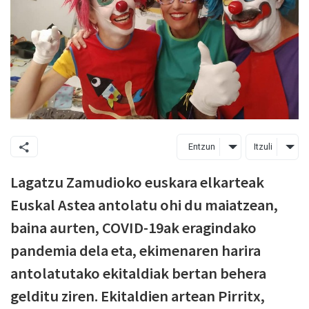
Entzun
Itzuli
Lagatzu Zamudioko euskara elkarteak
Euskal Astea antolatu ohi du maiatzean,
baina aurten, COVID-19ak eragindako
pandemia dela eta, ekimenaren harira
antolatutako ekitaldiak bertan behera
gelditu ziren. Ekitaldien artean Pirritx,