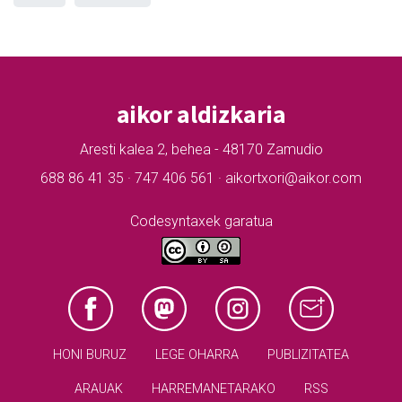
aikor aldizkaria
Aresti kalea 2, behea - 48170 Zamudio
688 86 41 35 · 747 406 561 · aikortxori@aikor.com
Codesyntaxek garatua
HONI BURUZ
LEGE OHARRA
PUBLIZITATEA
ARAUAK
HARREMANETARAKO
RSS