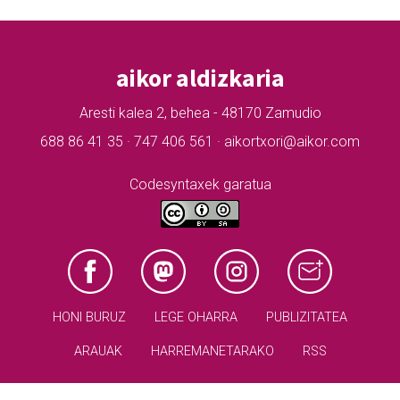
aikor aldizkaria
Aresti kalea 2, behea - 48170 Zamudio
688 86 41 35 · 747 406 561 · aikortxori@aikor.com
Codesyntaxek garatua
HONI BURUZ
LEGE OHARRA
PUBLIZITATEA
ARAUAK
HARREMANETARAKO
RSS