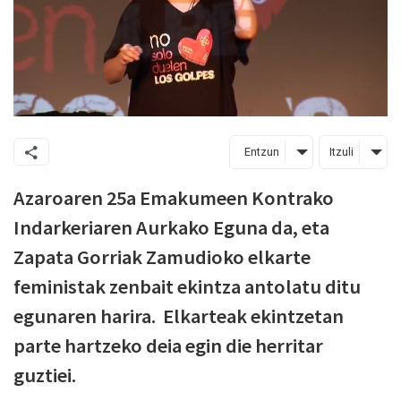
Entzun
Itzuli
Azaroaren 25a Emakumeen Kontrako
Indarkeriaren Aurkako Eguna da, eta
Zapata Gorriak Zamudioko elkarte
feministak zenbait ekintza antolatu ditu
egunaren harira. Elkarteak ekintzetan
parte hartzeko deia egin die herritar
guztiei.