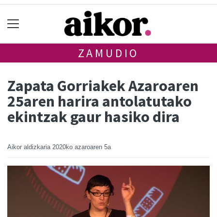
ZAMUDIO
Zapata Gorriakek Azaroaren
25aren harira antolatutako
ekintzak gaur hasiko dira
Aikor aldizkaria
2020ko azaroaren 5a