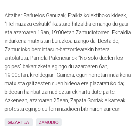
Aitziber Bañuelos Ganuzak, Eraikiz kolektiboko kideak,
“Hel nazazu eskutik” ikastaro-hitzaldia emango du gaur
eta azaroaren 19an, 19:00etan Zamudiotorren. Ekitaldia
indarkeria matxistari buruzkoa izango da. Bestalde,
Zamudioko berdintasun-batzordearekin batera
antolatuta, Pamela Palencianok “No solo duelen los
golpes” bakarrizketa egingo du azaroaren 6an,
19:00etan, kiroldegian. Gainera, egun horretan indarkeria
matxista gaitzesten duen bideoa ere plazaratuko da;
bideoan hainbat zamudioztarrek hartu dute parte.
Azkenean, azaroaren 25ean, Zapata Gorriak elkarteak
protesta egingo du feminizidioen bitrinaren aurrean.
GIZARTEA
ZAMUDIO