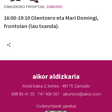
ZAMUDIOKO FRONTOIA,
ZAMUDIO
16:00-19:10 Olentzero eta Mari Domingi,
frontoian (lau txanda).
aikor aldizkaria
Aresti kalea 2, behea - 48170 Zamudio
688 86 41 35 · 747 406 561 · aikortxori@aikor.com
Codesyntaxek garatua