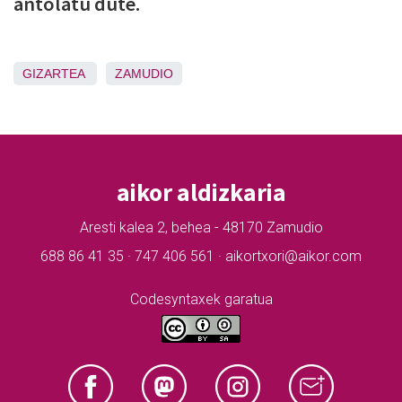
antolatu dute.
GIZARTEA
ZAMUDIO
aikor aldizkaria
Aresti kalea 2, behea - 48170 Zamudio
688 86 41 35 · 747 406 561 · aikortxori@aikor.com
Codesyntaxek garatua