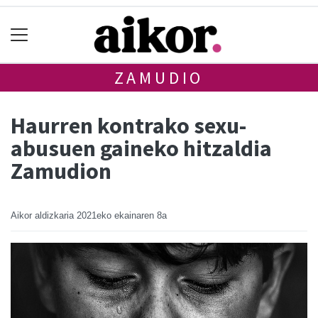
ZAMUDIO
Haurren kontrako sexu-
abusuen gaineko hitzaldia
Zamudion
Aikor aldizkaria
2021eko ekainaren 8a