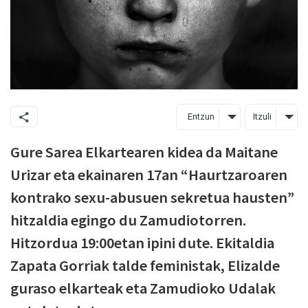
Entzun
Itzuli
Gure Sarea Elkartearen kidea da Maitane
Urizar eta ekainaren 17an “Haurtzaroaren
kontrako sexu-abusuen sekretua hausten”
hitzaldia egingo du Zamudiotorren.
Hitzordua 19:00etan ipini dute. Ekitaldia
Zapata Gorriak talde feministak, Elizalde
guraso elkarteak eta Zamudioko Udalak