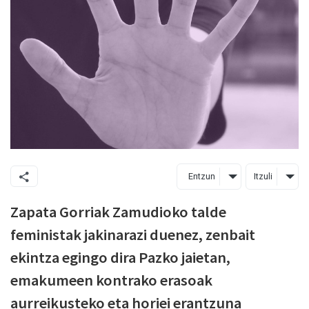
Entzun
Itzuli
Zapata Gorriak Zamudioko talde
feministak jakinarazi duenez, zenbait
ekintza egingo dira Pazko jaietan,
emakumeen kontrako erasoak
aurreikusteko eta horiei erantzuna