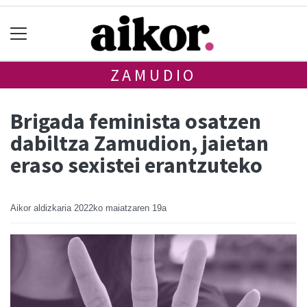
ZAMUDIO
Brigada feminista osatzen
dabiltza Zamudion, jaietan
eraso sexistei erantzuteko
Aikor aldizkaria
2022ko maiatzaren 19a