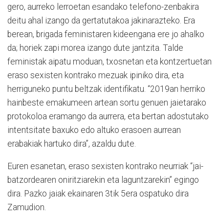
gero, aurreko lerroetan esandako telefono-zenbakira
deitu ahal izango da gertatutakoa jakinarazteko. Era
berean, brigada feministaren kideengana ere jo ahalko
da; horiek zapi morea izango dute jantzita. Talde
feministak aipatu moduan, txosnetan eta kontzertuetan
eraso sexisten kontrako mezuak ipiniko dira, eta
herriguneko puntu beltzak identifikatu. “2019an herriko
hainbeste emakumeen artean sortu genuen jaietarako
protokoloa eramango da aurrera, eta bertan adostutako
intentsitate baxuko edo altuko erasoen aurrean
erabakiak hartuko dira”, azaldu dute.
Euren esanetan, eraso sexisten kontrako neurriak “jai-
batzordearen oniritziarekin eta laguntzarekin” egingo
dira. Pazko jaiak ekainaren 3tik 5era ospatuko dira
Zamudion.