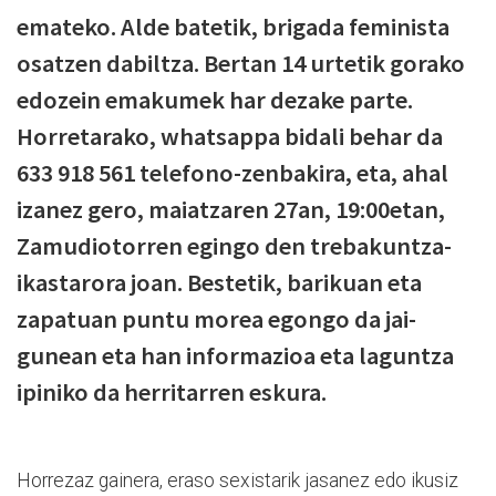
emateko. Alde batetik, brigada feminista
osatzen dabiltza. Bertan 14 urtetik gorako
edozein emakumek har dezake parte.
Horretarako, whatsappa bidali behar da
633 918 561 telefono-zenbakira, eta, ahal
izanez gero, maiatzaren 27an, 19:00etan,
Zamudiotorren egingo den trebakuntza-
ikastarora joan. Bestetik, barikuan eta
zapatuan puntu morea egongo da jai-
gunean eta han informazioa eta laguntza
ipiniko da herritarren eskura.
Horrezaz gainera, eraso sexistarik jasanez edo ikusiz