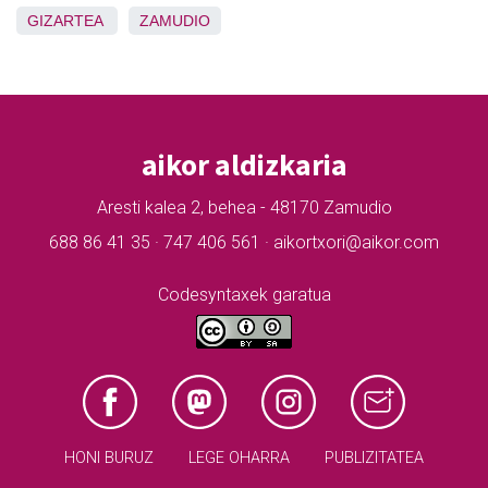
GIZARTEA
ZAMUDIO
aikor aldizkaria
Aresti kalea 2, behea - 48170 Zamudio
688 86 41 35 · 747 406 561 · aikortxori@aikor.com
Codesyntaxek garatua
HONI BURUZ
LEGE OHARRA
PUBLIZITATEA