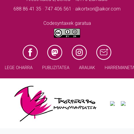
688 86 41 35 · 747 406 561 · aikortxori@aikor.com
Codesyntaxek garatua
LEGE OHARRA
PUBLIZITATEA
ARAUAK
HARREMANET