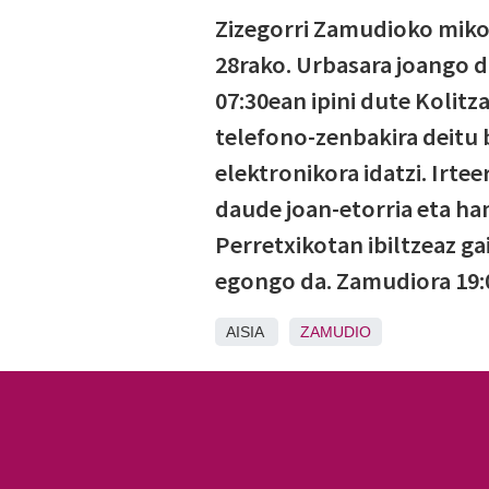
Zizegorri Zamudioko mikol
28rako. Urbasara joango d
07:30ean ipini dute Kolit
telefono-zenbakira deitu 
elektronikora idatzi. Irte
daude joan-etorria eta h
Perretxikotan ibiltzeaz g
egongo da. Zamudiora 19:0
AISIA
ZAMUDIO