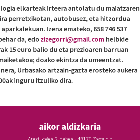
ogia elkarteak irteera antolatu du maiatzaren
ira perretxikotan, autobusez, eta hitzordua
za aparkalekuan. Izena emateko, 658 746 537
behar da, edo
zizegorri@gmail.com
helbide
erak 15 euro balio du eta prezioaren barruan
amaiketakoa; doako ekintza da umeentzat.
ainera, Urbasako artzain-gazta erosteko aukera
0ak inguru itzuliko dira.
aikor aldizkaria
Aresti kalea 2, behea - 48170 Zamudio