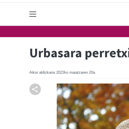
Urbasara perretx
Aikor aldizkaria
2022ko maiatzaren 20a