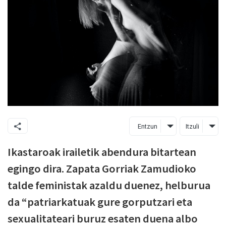
Entzun
Itzuli
Ikastaroak irailetik abendura bitartean
egingo dira. Zapata Gorriak Zamudioko
talde feministak azaldu duenez, helburua
da “patriarkatuak gure gorputzari eta
sexualitateari buruz esaten duena albo