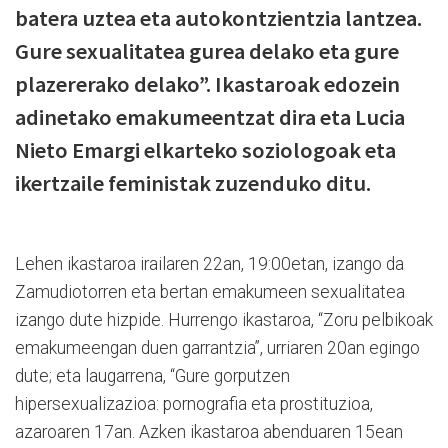
batera uztea eta autokontzientzia lantzea.
Gure sexualitatea gurea delako eta gure
plazererako delako”. Ikastaroak edozein
adinetako emakumeentzat dira eta Lucia
Nieto Emargi elkarteko soziologoak eta
ikertzaile feministak zuzenduko ditu.
Lehen ikastaroa irailaren 22an, 19:00etan, izango da
Zamudiotorren eta bertan emakumeen sexualitatea
izango dute hizpide. Hurrengo ikastaroa, “Zoru pelbikoak
emakumeengan duen garrantzia”, urriaren 20an egingo
dute; eta laugarrena, “Gure gorputzen
hipersexualizazioa: pornografia eta prostituzioa,
azaroaren 17an. Azken ikastaroa abenduaren 15ean