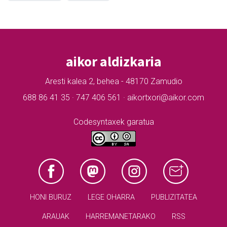
aikor aldizkaria
Aresti kalea 2, behea - 48170 Zamudio
688 86 41 35 · 747 406 561 · aikortxori@aikor.com
Codesyntaxek garatua
HONI BURUZ
LEGE OHARRA
PUBLIZITATEA
ARAUAK
HARREMANETARAKO
RSS