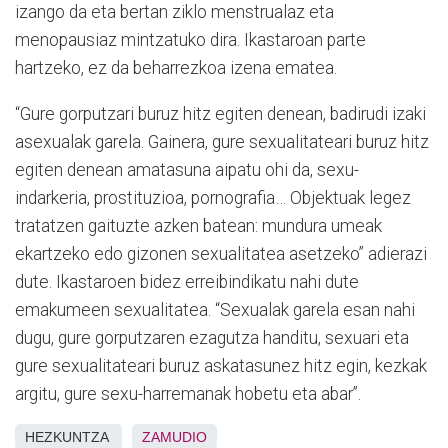
izango da eta bertan ziklo menstrualaz eta
menopausiaz mintzatuko dira. Ikastaroan parte
hartzeko, ez da beharrezkoa izena ematea.
“Gure gorputzari buruz hitz egiten denean, badirudi izaki
asexualak garela. Gainera, gure sexualitateari buruz hitz
egiten denean amatasuna aipatu ohi da, sexu-
indarkeria, prostituzioa, pornografia… Objektuak legez
tratatzen gaituzte azken batean: mundura umeak
ekartzeko edo gizonen sexualitatea asetzeko” adierazi
dute. Ikastaroen bidez erreibindikatu nahi dute
emakumeen sexualitatea. “Sexualak garela esan nahi
dugu, gure gorputzaren ezagutza handitu, sexuari eta
gure sexualitateari buruz askatasunez hitz egin, kezkak
argitu, gure sexu-harremanak hobetu eta abar”.
HEZKUNTZA
ZAMUDIO