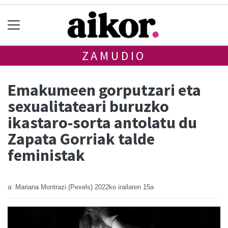
ZAMUDIO
Emakumeen gorputzari eta
sexualitateari buruzko
ikastaro-sorta antolatu du
Zapata Gorriak talde
feministak
a: Mariana Montrazi (Pexels)
2022ko irailaren 15a