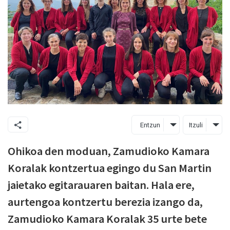
Entzun
Itzuli
Ohikoa den moduan, Zamudioko Kamara
Koralak kontzertua egingo du San Martin
jaietako egitarauaren baitan. Hala ere,
aurtengoa kontzertu berezia izango da,
Zamudioko Kamara Koralak 35 urte bete