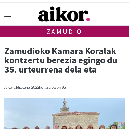
ZAMUDIO
Zamudioko Kamara Koralak
kontzertu berezia egingo du
35. urteurrena dela eta
Aikor aldizkaria
2022ko azaroaren 9a