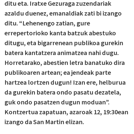
ditu eta. Iratxe Gezuraga zuzendariak
azaldu duenez, emanaldiak zati bi izango
ditu. “Lehenengo zatian, gure
errepertorioko kanta batzuk abestuko
ditugu, eta bigarrenean publikoa gurekin
batera kantatzera animatzea nahi dugu.
Horretarako, abestien letra banatuko dira
publikoaren artean; ea jendeak parte
hartzea lortzen dugun! Izan ere, helburua
da gurekin batera ondo pasatu dezatela,
guk ondo pasatzen dugun moduan”.
Kontzertua zapatuan, azaroak 12, 19:30ean
izango da San Martin elizan.