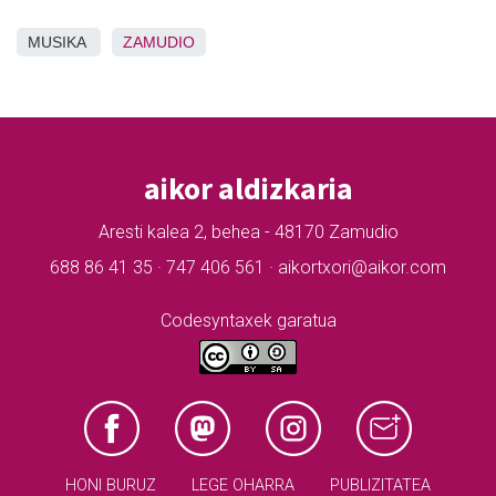
MUSIKA
ZAMUDIO
aikor aldizkaria
Aresti kalea 2, behea - 48170 Zamudio
688 86 41 35 · 747 406 561 · aikortxori@aikor.com
Codesyntaxek garatua
HONI BURUZ
LEGE OHARRA
PUBLIZITATEA