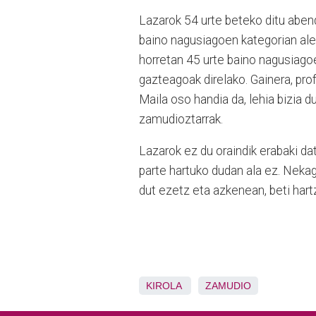
Lazarok 54 urte beteko ditu aben
baino nagusiagoen kategorian ale
horretan 45 urte baino nagusiagoe
gazteagoak direlako. Gainera, pro
Maila oso handia da, lehia bizia 
zamudioztarrak.
Lazarok ez du oraindik erabaki da
parte hartuko dudan ala ez. Nekaga
dut ezetz eta azkenean, beti hartz
KIROLA
ZAMUDIO