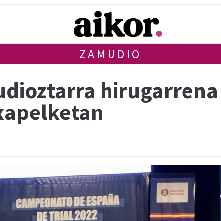
ZAMUDIO
dioztarra hirugarrena 
txapelketan