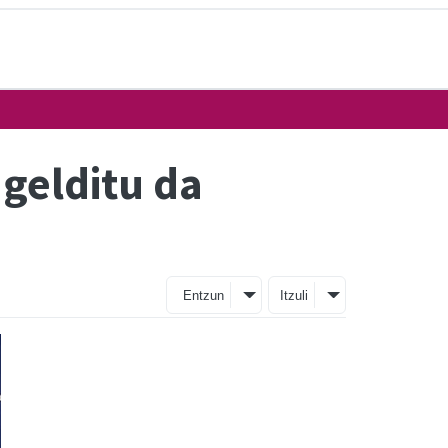
gelditu da
Entzun
Itzuli