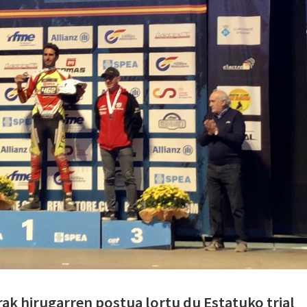
ak hirugarren postua lortu du Estatuko trial