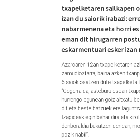
txapelketaren sailkapen o
izan du saiorik irabazi: er
nabarmenena eta horri esk
eman dit hirugarren postu
eskarmentuari esker izan 
Azaroaren 12an txapelketaren azke
zamudioztarra, baina azken txanpa
6 saiok osatzen dute txapelketa: b
“Gogorra da, asteburu osoan txap
hurrengo egunean goiz altxatu beh
dit eta beste batzuek ere laguntz
Izapideak egin behar dira eta kiro
denboraldia bukatzen denean, moto
pozik nabil”.