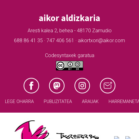
aikor aldizkaria
Aresti kalea 2, behea - 48170 Zamudio
688 86 41 35 · 747 406 561 · aikortxori@aikor.com
Codesyntaxek garatua
LEGE OHARRA
PUBLIZITATEA
ARAUAK
HARREMANET