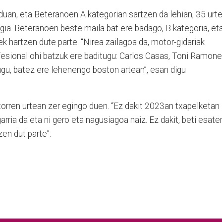
duan, eta Beteranoen A kategorian sartzen da lehian, 35 urt
gia. Beteranoen beste maila bat ere badago, B kategoria, et
k hartzen dute parte. “Nirea zailagoa da, motor-gidariak
fesional ohi batzuk ere baditugu: Carlos Casas, Toni Ramonet
dugu, batez ere lehenengo boston artean”, esan digu
torren urtean zer egingo duen. “Ez dakit 2023an txapelketan
rria da eta ni gero eta nagusiagoa naiz. Ez dakit, beti esate
en dut parte”.