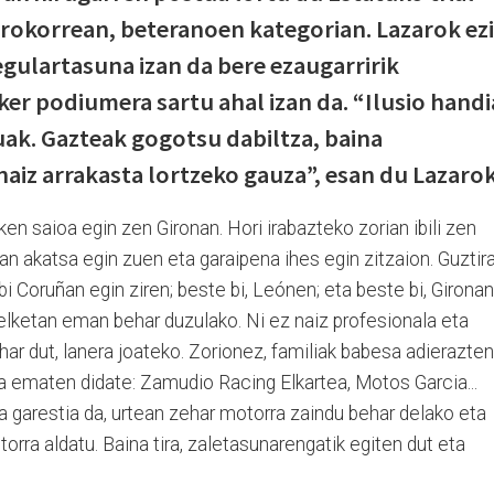
rokorrean, beteranoen kategorian. Lazarok ez
regulartasuna izan da bere ezaugarririk
er podiumera sartu ahal izan da. “Ilusio handi
ak. Gazteak gogotsu dabiltza, baina
naiz arrakasta lortzeko gauza”, esan du Lazarok
n saioa egin zen Gironan. Hori irabazteko zorian ibili zen
n akatsa egin zuen eta garaipena ihes egin zitzaion. Guztira
i Coruñan egin ziren; beste bi, Leónen; eta beste bi, Gironan
elketan eman behar duzulako. Ni ez naiz profesionala eta
ar dut, lanera joateko. Zorionez, familiak babesa adierazten
a ematen didate: Zamudio Racing Elkartea, Motos Garcia...
la garestia da, urtean zehar motorra zaindu behar delako eta
rra aldatu. Baina tira, zaletasunarengatik egiten dut eta