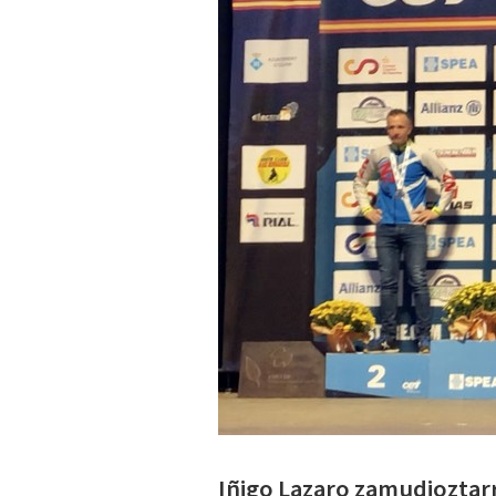
Iñigo Lazaro zamudioztarr