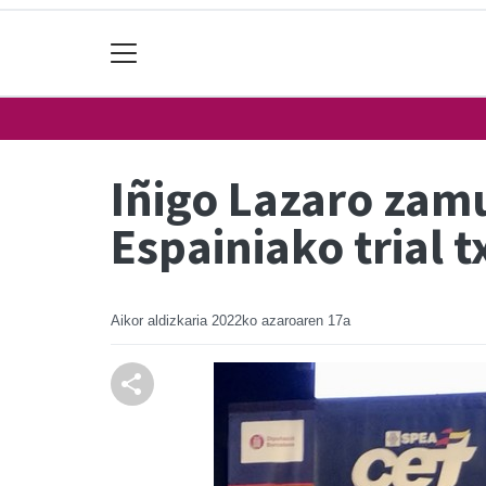
Iñigo Lazaro zamu
Espainiako trial 
Aikor aldizkaria
2022ko azaroaren 17a