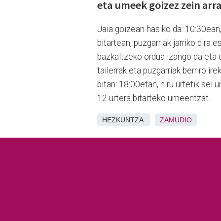
eta umeek goizez zein arr
Jaia goizean hasiko da: 10:30ean
bitartean, puzgarriak jarriko dira 
bazkaltzeko ordua izango da eta 
tailerrak eta puzgarriak berriro ire
bitan: 18:00etan, hiru urtetik sei 
12 urtera bitarteko umeentzat.
HEZKUNTZA
ZAMUDIO