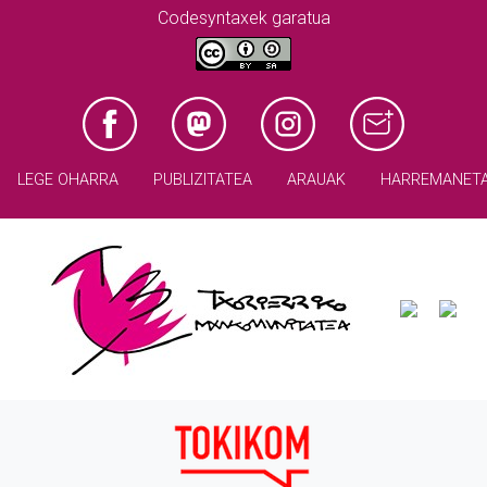
Codesyntaxek garatua
LEGE OHARRA
PUBLIZITATEA
ARAUAK
HARREMANET