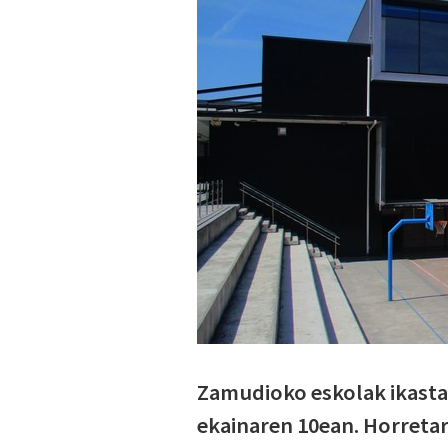
Zamudioko eskolak ikasta
ekainaren 10ean. Horretar