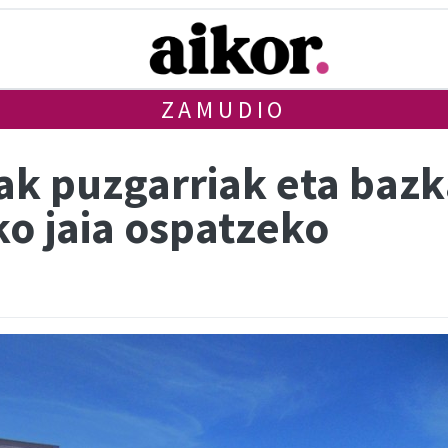
ZAMUDIO
k puzgarriak eta bazka
ko jaia ospatzeko