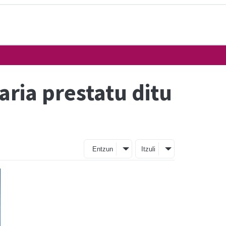
ria prestatu ditu
Entzun
Itzuli