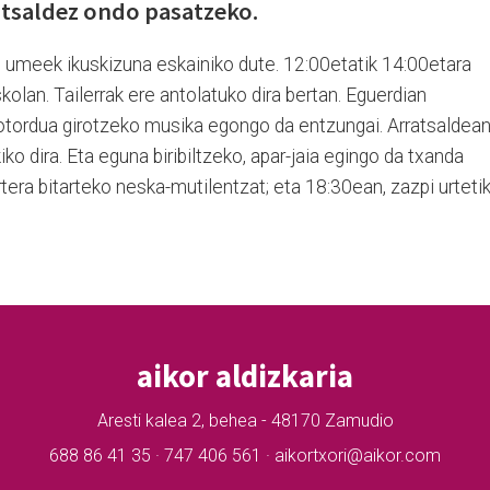
atsaldez ondo pasatzeko.
, umeek ikuskizuna eskainiko dute. 12:00etatik 14:00etara
eskolan. Tailerrak ere antolatuko dira bertan. Eguerdian
otordua girotzeko musika egongo da entzungai. Arratsaldean
kiko dira. Eta eguna biribiltzeko, apar-jaia egingo da txanda
urtera bitarteko neska-mutilentzat; eta 18:30ean, zazpi urteti
aikor aldizkaria
Aresti kalea 2, behea - 48170 Zamudio
688 86 41 35 · 747 406 561 · aikortxori@aikor.com