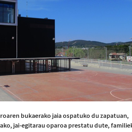
roaren bukaerako jaia ospatuko du zapatuan,
ako, jai-egitarau oparoa prestatu dute, familie