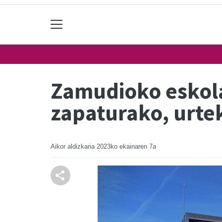
Zamudioko eskola
zapaturako, urte
Aikor aldizkaria
2023ko ekainaren 7a