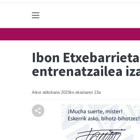
Ibon Etxebarriet
entrenatzailea iz
Aikor aldizkaria
2023ko ekainaren 13a