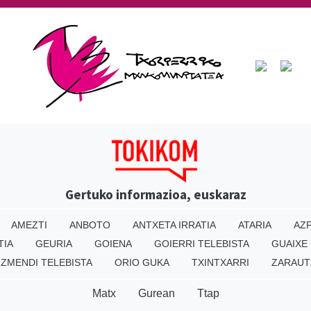
Gertuko informazioa, euskaraz
AMEZTI
ANBOTO
ANTXETA IRRATIA
ATARIA
AZP
TIA
GEURIA
GOIENA
GOIERRI TELEBISTA
GUAIXE
IZMENDI TELEBISTA
ORIO GUKA
TXINTXARRI
ZARAUT
Matx
Gurean
Ttap