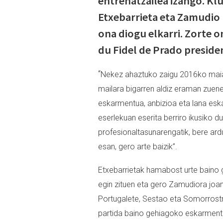
entrenatzailea izango. Klu
Etxebarrieta eta Zamudio
ona diogu elkarri. Zorte o
du Fidel de Prado presid
“
Nekez ahaztuko zaigu 2016ko maiat
mailara bigarren aldiz eraman zuene
eskarmentua, anbizioa eta lana eska
eserlekuan eserita berriro ikusiko 
profesionaltasunarengatik, bere ar
esan, gero arte baizik”.
Etxebarrietak hamabost urte baino
egin zituen eta gero Zamudiora joan
Portugalete, Sestao eta Somorrostro 
partida baino gehiagoko eskarmentu