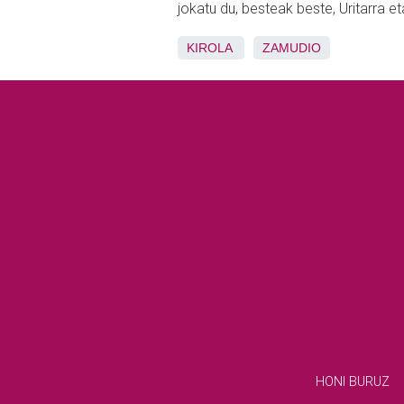
jokatu du, besteak beste, Uritarra e
KIROLA
ZAMUDIO
HONI BURUZ