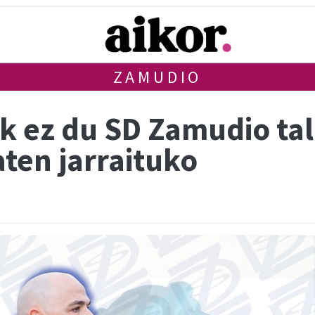
ZAMUDIO
ak ez du SD Zamudio ta
aten jarraituko