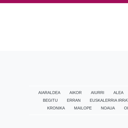
AIARALDEA
AIKOR
AIURRI
ALEA
BEGITU
ERRAN
EUSKALERRIA IRRA
KRONIKA
MAILOPE
NOAUA
O