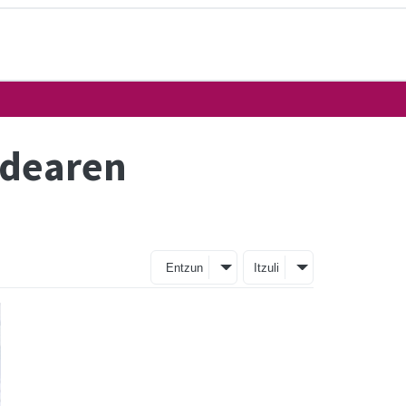
ldearen
Entzun
Itzuli