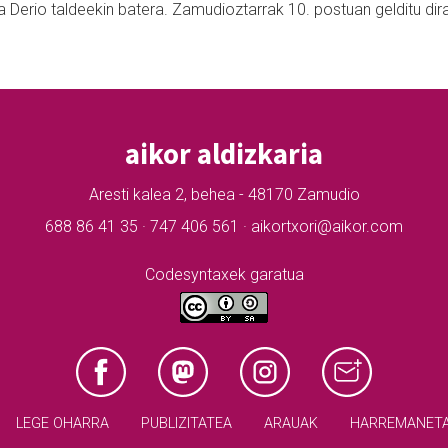
ta Derio taldeekin batera. Zamudioztarrak 10. postuan gelditu dir
aikor aldizkaria
Aresti kalea 2, behea - 48170 Zamudio
688 86 41 35 · 747 406 561 · aikortxori@aikor.com
Codesyntaxek garatua
LEGE OHARRA
PUBLIZITATEA
ARAUAK
HARREMANET