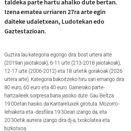
taldeka parte hartu ahalko dute bertan.
Izena ematea urriaren 27ra arte egin
daiteke udaletxean, Ludotekan edo
Gaztestazioan.
Guztira lau kategoria egongo dira: bost urtera arte
(2019an jaiotakoak), 6-11 urte (213-2018 jaiotakoak),
12-17 urte (2006-2012) eta 18 urtetik gorakoak (2026.
urtera arte). Kategoria bakoitzeko hiru sari emango dira:
80 euro, 60 euro eta 40 euro. Gainerako parte-
hartzaileek sorpresa bana jasoko dute. Gau Beltza
19:00etan hasiko da Kantareluxek girotuta. Mozorro-
lehiaketa eta -desfilea 19:30ean izango da, eta
20:30etik aurrera izango dira dj-a, txokolatea eta
bizkotxoa.