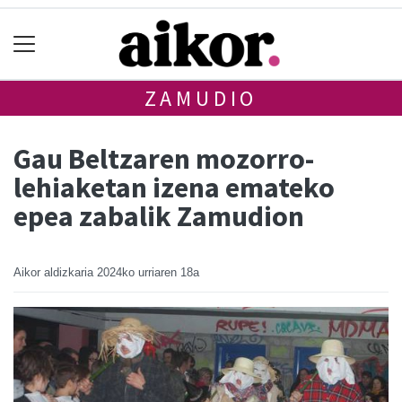
ZAMUDIO
Gau Beltzaren mozorro-
lehiaketan izena emateko
epea zabalik Zamudion
Aikor aldizkaria
2024ko urriaren 18a