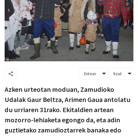
Entzun
Itzuli
Azken urteotan moduan, Zamudioko
Udalak Gaur Beltza, Arimen Gaua antolatu
du urriaren 31rako. Ekitaldien artean
mozorro-lehiaketa egongo da, eta adin
guztietako zamudioztarrek banaka edo