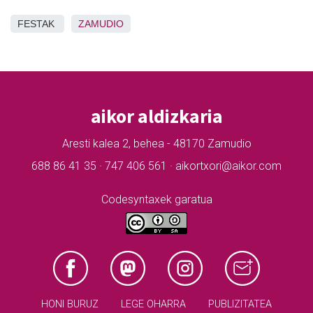
FESTAK
ZAMUDIO
aikor aldizkaria
Aresti kalea 2, behea - 48170 Zamudio
688 86 41 35 · 747 406 561 · aikortxori@aikor.com
Codesyntaxek garatua
HONI BURUZ
LEGE OHARRA
PUBLIZITATEA