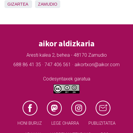
GIZARTEA
ZAMUDIO
aikor aldizkaria
Aresti kalea 2, behea - 48170 Zamudio
688 86 41 35 · 747 406 561 · aikortxori@aikor.com
Codesyntaxek garatua
HONI BURUZ
LEGE OHARRA
PUBLIZITATEA