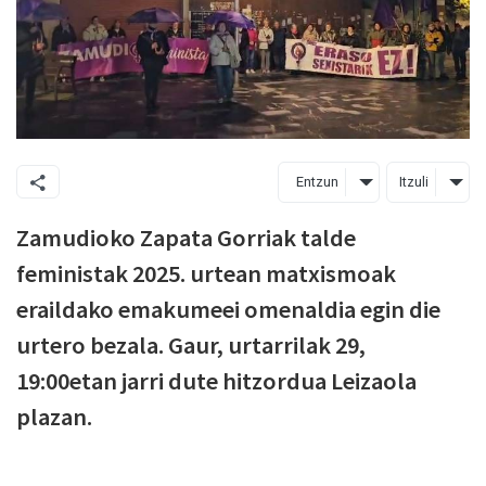
Entzun
Itzuli
Zamudioko Zapata Gorriak talde
feministak 2025. urtean matxismoak
eraildako emakumeei omenaldia egin die
urtero bezala. Gaur, urtarrilak 29,
19:00etan jarri dute hitzordua Leizaola
plazan.