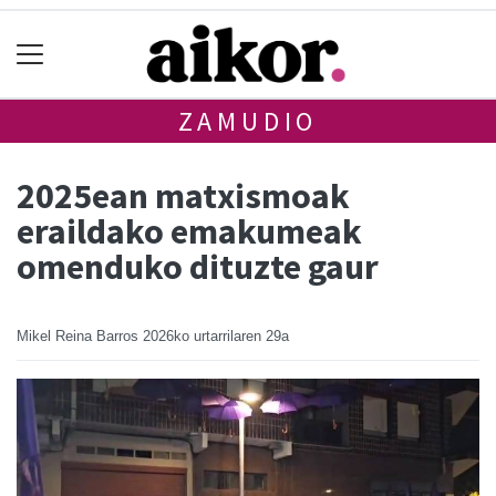
ZAMUDIO
2025ean matxismoak
eraildako emakumeak
omenduko dituzte gaur
Mikel Reina Barros
2026ko urtarrilaren 29a