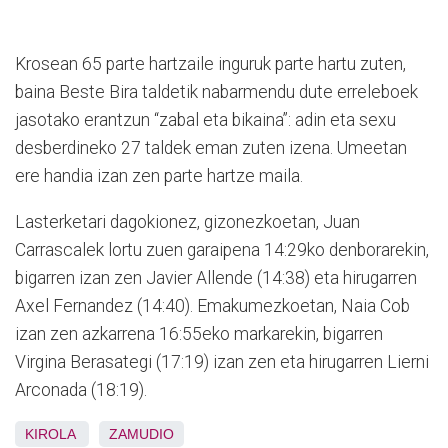
Krosean 65 parte hartzaile inguruk parte hartu zuten,
baina Beste Bira taldetik nabarmendu dute erreleboek
jasotako erantzun “zabal eta bikaina”: adin eta sexu
desberdineko 27 taldek eman zuten izena. Umeetan
ere handia izan zen parte hartze maila.
Lasterketari dagokionez, gizonezkoetan, Juan
Carrascalek lortu zuen garaipena 14:29ko denborarekin,
bigarren izan zen Javier Allende (14:38) eta hirugarren
Axel Fernandez (14:40). Emakumezkoetan, Naia Cob
izan zen azkarrena 16:55eko markarekin, bigarren
Virgina Berasategi (17:19) izan zen eta hirugarren Lierni
Arconada (18:19).
KIROLA
ZAMUDIO