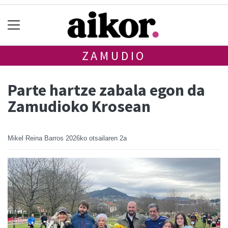
ZAMUDIO
Parte hartze zabala egon da
Zamudioko Krosean
Mikel Reina Barros
2026ko otsailaren 2a