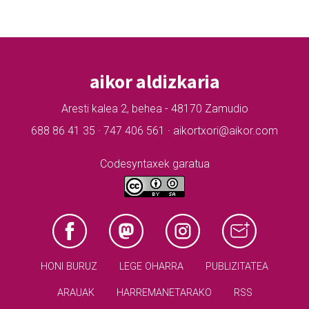
aikor aldizkaria
Aresti kalea 2, behea - 48170 Zamudio
688 86 41 35 · 747 406 561 · aikortxori@aikor.com
Codesyntaxek garatua
HONI BURUZ
LEGE OHARRA
PUBLIZITATEA
ARAUAK
HARREMANETARAKO
RSS