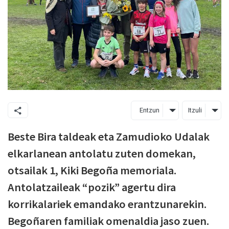
Entzun
Itzuli
Beste Bira taldeak eta Zamudioko Udalak
elkarlanean antolatu zuten domekan,
otsailak 1, Kiki Begoña memoriala.
Antolatzaileak “pozik” agertu dira
korrikalariek emandako erantzunarekin.
Begoñaren familiak omenaldia jaso zuen.