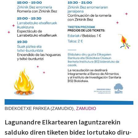
BIDEKOETXE PARKEA (ZAMUDIO),
ZAMUDIO
Lagunandre Elkartearen laguntzarekin
salduko diren tiketen bidez lortutako diru-