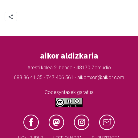
aikor aldizkaria
Aresti kalea 2, behea - 48170 Zamudio
688 86 41 35 · 747 406 561 · aikortxori@aikor.com
Codesyntaxek garatua