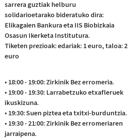
sarrera guztiak helburu
solidarioetarako bideratuko dira:
Elikagaien Bankura eta IIS Biobizkaia
Osasun Ikerketa Institutura.
Tiketen prezioak: edariak: 1 euro, taloa: 2
euro
• 18:00 - 19:00: Zirkinik Bez erromeria.
• 19:00 - 19:30: Larrabetzuko etxafleruek
ikuskizuna.
• 19:30: Suen piztea eta txitxi-burduntzia.
• 19:30 - 21:00: Zirkinik Bez erromeriaren
jarraipena.