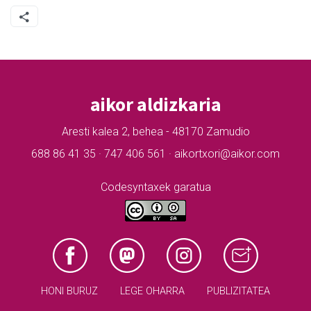
aikor aldizkaria
Aresti kalea 2, behea - 48170 Zamudio
688 86 41 35 · 747 406 561 · aikortxori@aikor.com
Codesyntaxek garatua
HONI BURUZ
LEGE OHARRA
PUBLIZITATEA