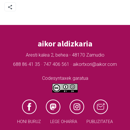
aikor aldizkaria
Aresti kalea 2, behea - 48170 Zamudio
688 86 41 35 · 747 406 561 · aikortxori@aikor.com
Codesyntaxek garatua
HONI BURUZ
LEGE OHARRA
PUBLIZITATEA