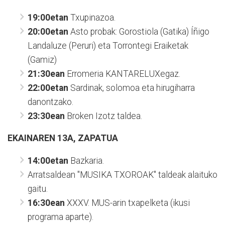
19:00etan
Txupinazoa.
20:00etan
Asto probak: Gorostiola (Gatika) Íñigo
Landaluze (Peruri) eta Torrontegi Eraiketak
(Gamiz)
21:30ean
Erromeria KANTARELUXegaz.
22:00etan
Sardinak, solomoa eta hirugiharra
danontzako.
23:30ean
Broken Izotz taldea.
EKAINAREN 13A, ZAPATUA
14:00etan
Bazkaria.
Arratsaldean "MUSIKA TXOROAK" taldeak alaituko
gaitu.
16:30ean
XXXV. MUS-arin txapelketa (ikusi
programa aparte).