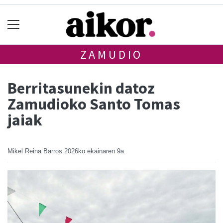
ZAMUDIO
Berritasunekin datoz
Zamudioko Santo Tomas
jaiak
Mikel Reina Barros
2026ko ekainaren 9a