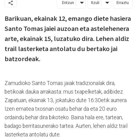
Entzun
Itzuli
Erraztu
Barikuan, ekainak 12, emango diete hasiera
Santo Tomas jaiei auzoan eta astelehenera
arte, ekainak 15, luzatuko dira. Lehen aldiz
trail lasterketa antolatu du bertako jai
batzordeak.
Zamudioko Santo Tomas jaiak tradizionalak dira,
betikoak dauka arrakasta: mus txapelketak, adibidez.
Zapatuan, ekainak 13, jokatuko dute 16:30etik aurrera.
Izen ematea txosnan osatu behar da eta 20 euro
ordaindu behar dira bikoteko. Baina hala ere, tartean,
badago berritasunerako tartea. Aurten, lehen aldiz trail
lasterketa antolatu dute.