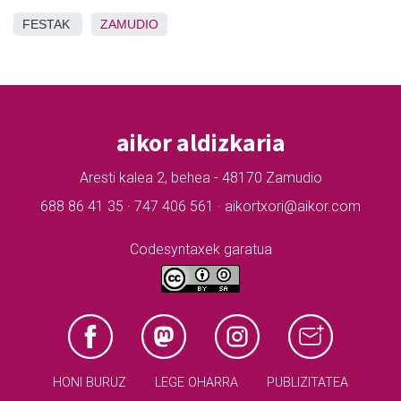
FESTAK
ZAMUDIO
aikor aldizkaria
Aresti kalea 2, behea - 48170 Zamudio
688 86 41 35 · 747 406 561 · aikortxori@aikor.com
Codesyntaxek garatua
HONI BURUZ
LEGE OHARRA
PUBLIZITATEA