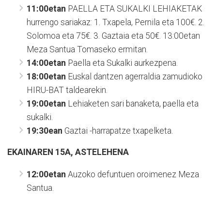
11:00etan
PAELLA ETA SUKALKI LEHIAKETAK
hurrengo sariakaz: 1. Txapela, Pernila eta 100€. 2.
Solomoa eta 75€. 3. Gaztaia eta 50€. 13:00etan
Meza Santua Tomaseko ermitan.
14:00etan
Paella eta Sukalki aurkezpena.
18:00etan
Euskal dantzen agerraldia zamudioko
HIRU-BAT taldearekin.
19:00etan
Lehiaketen sari banaketa, paella eta
sukalki.
19:30ean
Gaztai -harrapatze txapelketa.
EKAINAREN 15A, ASTELEHENA
12:00etan
Auzoko defuntuen oroimenez Meza
Santua.