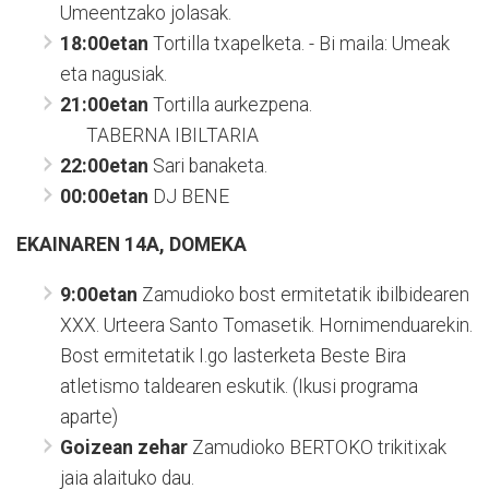
Umeentzako jolasak.
18:00etan
Tortilla txapelketa. - Bi maila: Umeak
eta nagusiak.
21:00etan
Tortilla aurkezpena.
TABERNA IBILTARIA
22:00etan
Sari banaketa.
00:00etan
DJ BENE
EKAINAREN 14A, DOMEKА
9:00etan
Zamudioko bost ermitetatik ibilbidearen
XXX. Urteera Santo Tomasetik. Hornimenduarekin.
Bost ermitetatik I.go lasterketa Beste Bira
atletismo taldearen eskutik. (Ikusi programa
aparte)
Goizean zehar
Zamudioko BERTOKO trikitixak
jaia alaituko dau.