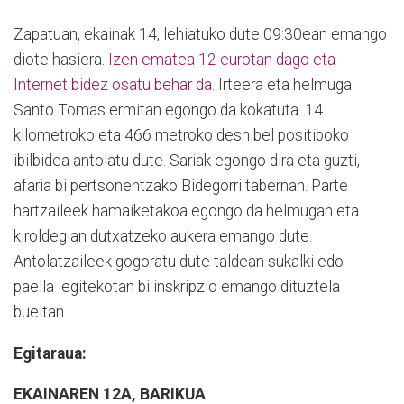
Zapatuan, ekainak 14, lehiatuko dute 09:30ean emango
diote hasiera.
Izen ematea 12 eurotan dago eta
Internet bidez osatu behar da
. Irteera eta helmuga
Santo Tomas ermitan egongo da kokatuta. 14
kilometroko eta 466 metroko desnibel positiboko
ibilbidea antolatu dute. Sariak egongo dira eta guzti,
afaria bi pertsonentzako Bidegorri tabernan. Parte
hartzaileek hamaiketakoa egongo da helmugan eta
kiroldegian dutxatzeko aukera emango dute.
Antolatzaileek gogoratu dute taldean sukalki edo
paella egitekotan bi inskripzio emango dituztela
bueltan.
Egitaraua:
EKAINAREN 12A, BARIKUA