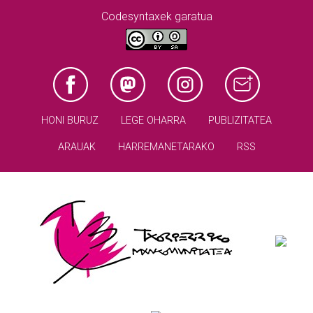
Codesyntaxek garatua
HONI BURUZ
LEGE OHARRA
PUBLIZITATEA
ARAUAK
HARREMANETARAKO
RSS