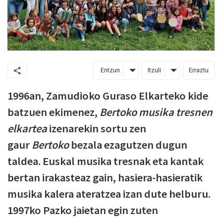
Entzun
Itzuli
Erraztu
1996an, Zamudioko Guraso Elkarteko kide
batzuen ekimenez,
Bertoko musika tresnen
elkartea
izenarekin sortu zen
gaur
Bertoko
bezala ezagutzen dugun
taldea. Euskal musika tresnak eta kantak
bertan irakasteaz gain, hasiera-hasieratik
musika kalera ateratzea izan dute helburu.
1997ko Pazko jaietan egin zuten