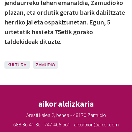
jendaurreko lehen emanaldia, Zamudioko
plazan, eta ordutik geratu barik dabiltzate
herriko jai eta ospakizunetan. Egun, 5
urtetatik hasi eta 75etik gorako
taldekideak dituzte.
KULTURA
ZAMUDIO
aikor aldizkaria
Aresti kalea 2, behea - 48170 Zamudio
688 86 41 35 · 747 406 561 · aikortxori@aikor.com