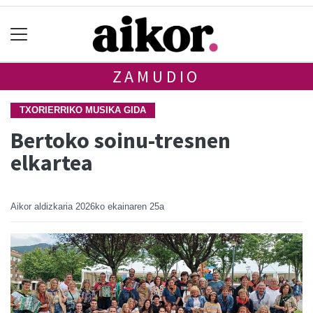
ZAMUDIO
TXORIERRIKO MUSIKA GIDA
Bertoko soinu-tresnen
elkartea
Aikor aldizkaria
2026ko ekainaren 25a