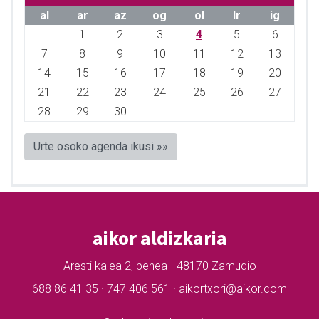
al
ar
az
og
ol
lr
ig
1
2
3
4
5
6
7
8
9
10
11
12
13
14
15
16
17
18
19
20
21
22
23
24
25
26
27
28
29
30
Urte osoko agenda ikusi »»
aikor aldizkaria
Aresti kalea 2, behea - 48170 Zamudio
688 86 41 35 · 747 406 561 · aikortxori@aikor.com