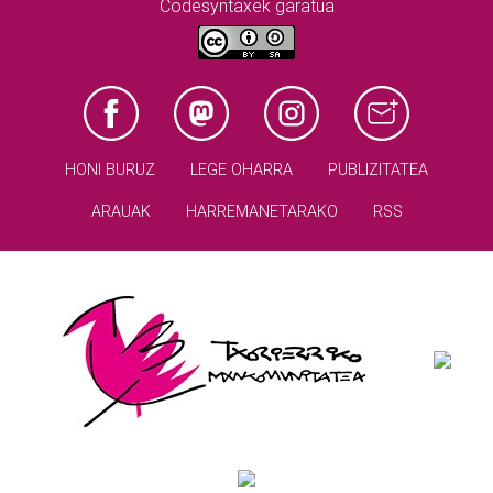
Codesyntaxek garatua
HONI BURUZ
LEGE OHARRA
PUBLIZITATEA
ARAUAK
HARREMANETARAKO
RSS