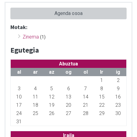
Agenda osoa
Motak:
Zinema
(1)
Egutegia
Abuztua
al
ar
az
og
ol
lr
ig
1
2
3
4
5
6
7
8
9
10
11
12
13
14
15
16
17
18
19
20
21
22
23
24
25
26
27
28
29
30
31
Iraila