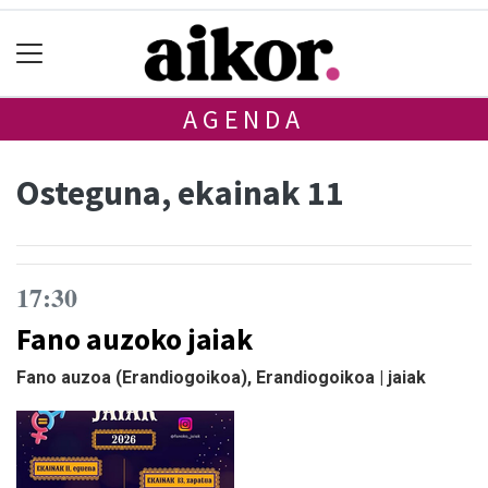
AGENDA
Osteguna, ekainak 11
17:30
Fano auzoko jaiak
Fano auzoa (Erandiogoikoa), Erandiogoikoa | jaiak