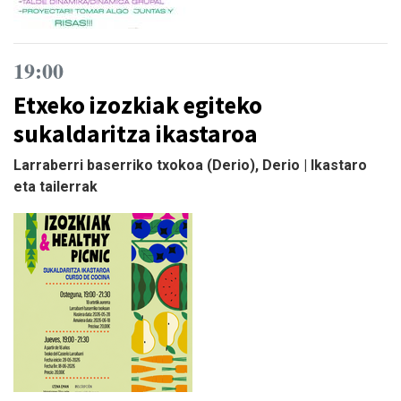
19:00
Etxeko izozkiak egiteko
sukaldaritza ikastaroa
Larraberri baserriko txokoa (Derio), Derio | Ikastaro
eta tailerrak