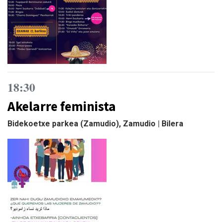
18:30
Akelarre feminista
Bidekoetxe parkea (Zamudio), Zamudio | Bilera