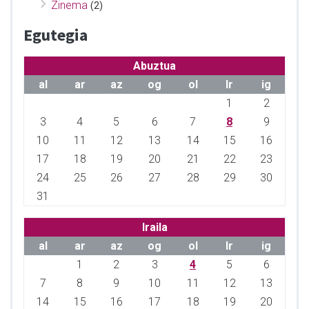
Zinema
(2)
Egutegia
Abuztua
al
ar
az
og
ol
lr
ig
1
2
3
4
5
6
7
8
9
10
11
12
13
14
15
16
17
18
19
20
21
22
23
24
25
26
27
28
29
30
31
Iraila
al
ar
az
og
ol
lr
ig
1
2
3
4
5
6
7
8
9
10
11
12
13
14
15
16
17
18
19
20