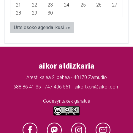
21
22
23
24
25
26
27
28
29
30
Urte osoko agenda ikusi »»
aikor aldizkaria
Aresti kalea 2, behea - 48170 Zamudio
688 86 41 35 · 747 406 561 · aikortxori@aikor.com
Codesyntaxek garatua