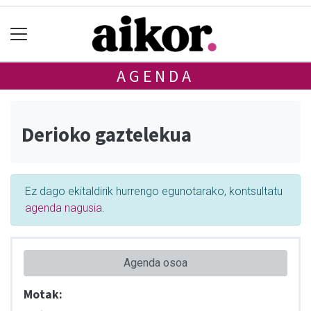
AGENDA
Derioko gaztelekua
Ez dago ekitaldirik hurrengo egunotarako, kontsultatu
agenda nagusia
.
Agenda osoa
Motak: