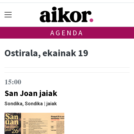
AGENDA
Ostirala, ekainak 19
15:00
San Joan jaiak
Sondika, Sondika | jaiak