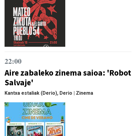
22:00
Aire zabaleko zinema saioa: 'Robot
Salvaje'
Kantxa estaliak (Derio), Derio | Zinema