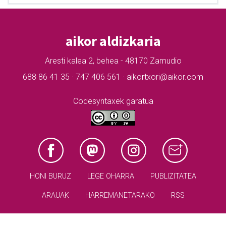
aikor aldizkaria
Aresti kalea 2, behea - 48170 Zamudio
688 86 41 35 · 747 406 561 · aikortxori@aikor.com
Codesyntaxek garatua
HONI BURUZ
LEGE OHARRA
PUBLIZITATEA
ARAUAK
HARREMANETARAKO
RSS