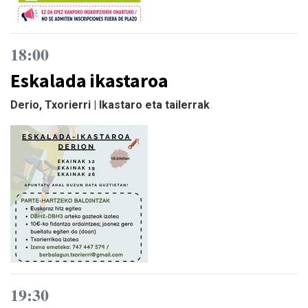
18:00
Eskalada ikastaroa
Derio, Txorierri | Ikastaro eta tailerrak
19:30