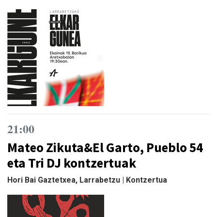
21:00
Mateo Zikuta&El Garto, Pueblo 54
eta Tri DJ kontzertuak
Hori Bai Gaztetxea, Larrabetzu | Kontzertua