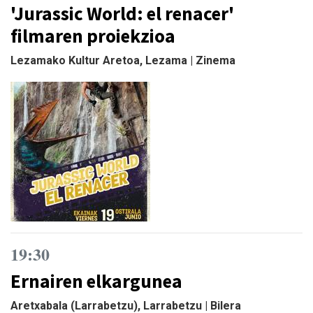
'Jurassic World: el renacer'
filmaren proiekzioa
Lezamako Kultur Aretoa, Lezama | Zinema
19:30
Ernairen elkargunea
Aretxabala (Larrabetzu), Larrabetzu | Bilera