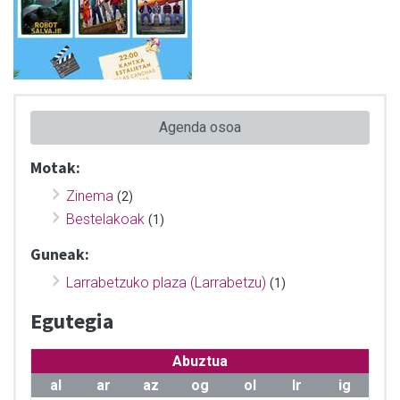
Agenda osoa
Motak:
Zinema
(2)
Bestelakoak
(1)
Guneak:
Larrabetzuko plaza (Larrabetzu)
(1)
Egutegia
Abuztua
al
ar
az
og
ol
lr
ig