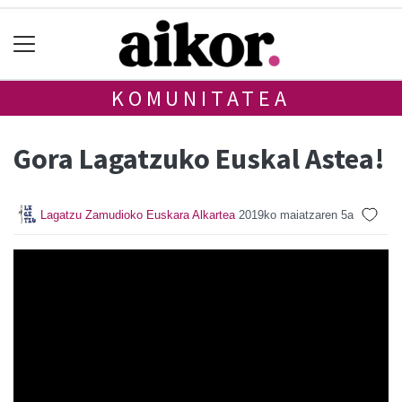
KOMUNITATEA
Gora Lagatzuko Euskal Astea!
Lagatzu Zamudioko Euskara Alkartea
2019ko maiatzaren 5a