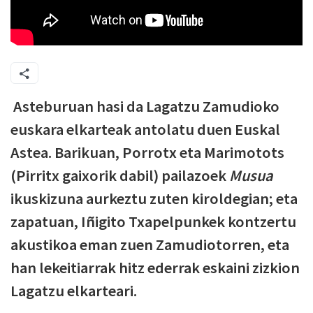
Asteburuan hasi da Lagatzu Zamudioko
euskara elkarteak antolatu duen Euskal
Astea. Barikuan, Porrotx eta Marimotots
(Pirritx gaixorik dabil) pailazoek
Musua
ikuskizuna aurkeztu zuten kiroldegian; eta
zapatuan, Iñigito Txapelpunkek kontzertu
akustikoa eman zuen Zamudiotorren, eta
han lekeitiarrak hitz ederrak eskaini zizkion
Lagatzu elkarteari.