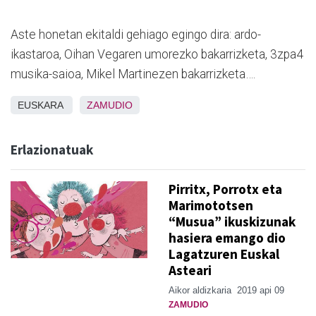
Aste honetan ekitaldi gehiago egingo dira: ardo-
ikastaroa, Oihan Vegaren umorezko bakarrizketa, 3zpa4
musika-saioa, Mikel Martinezen bakarrizketa….
EUSKARA
ZAMUDIO
Erlazionatuak
Pirritx, Porrotx eta
Marimototsen
“Musua” ikuskizunak
hasiera emango dio
Lagatzuren Euskal
Asteari
Aikor aldizkaria
2019 api 09
ZAMUDIO