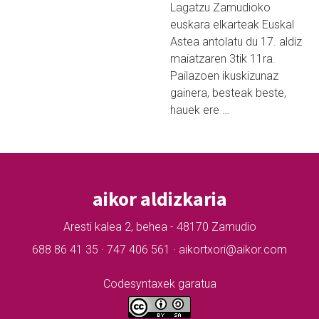
Lagatzu Zamudioko
euskara elkarteak Euskal
Astea antolatu du 17. aldiz
maiatzaren 3tik 11ra.
Pailazoen ikuskizunaz
gainera, besteak beste,
hauek ere …
aikor aldizkaria
Aresti kalea 2, behea - 48170 Zamudio
688 86 41 35 · 747 406 561 · aikortxori@aikor.com
Codesyntaxek garatua