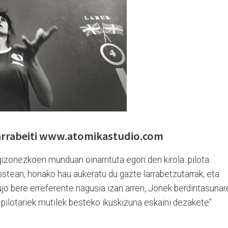
Larrabeiti www.atomikastudio.com
gizonezkoen munduan oinarrituta egon den kirola: pilota.
 ostean, honako hau aukeratu du gazte larrabetzutarrak, eta
rujo bere erreferente nagusia izan arren, Jonek berdintasuna
pilotariek mutilek besteko ikuskizuna eskaini dezakete”.