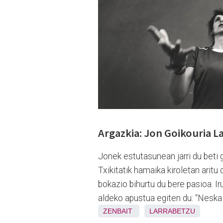
Argazkia: Jon Goikouria 
Jonek estutasunean jarri du beti 
Txikitatik hamaika kiroletan aritu
bokazio bihurtu du bere pasioa. I
aldeko apustua egiten du: “Neska 
ZENBAIT
LARRABETZU