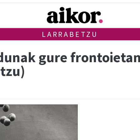
LARRABETZU
nak gure frontoietan |
etzu)