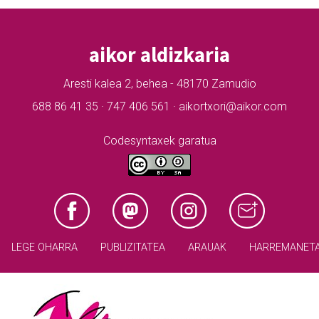
aikor aldizkaria
Aresti kalea 2, behea - 48170 Zamudio
688 86 41 35 · 747 406 561 · aikortxori@aikor.com
Codesyntaxek garatua
LEGE OHARRA
PUBLIZITATEA
ARAUAK
HARREMANET