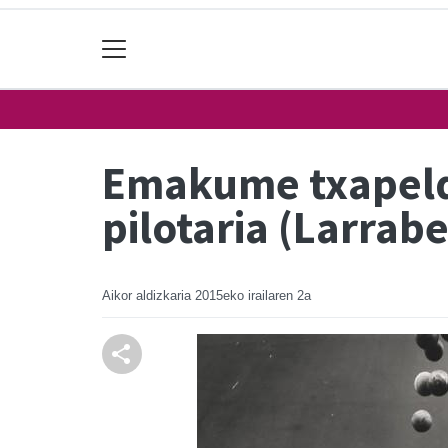
Emakume txapeldu
pilotaria (Larrab
Aikor aldizkaria
2015eko irailaren 2a