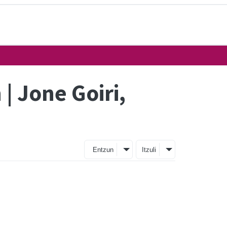
 Jone Goiri,
Entzun
Itzuli