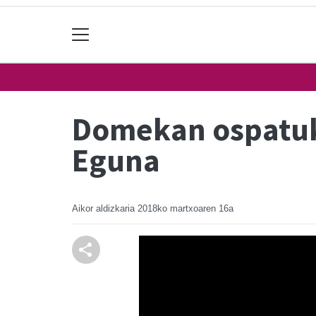
Domekan ospatuk
Eguna
Aikor aldizkaria
2018ko martxoaren 16a