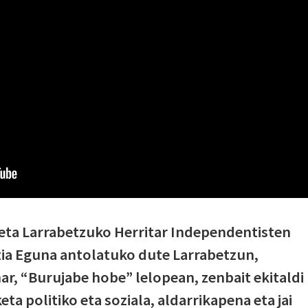
eta Larrabetzuko Herritar Independentisten
a Eguna antolatuko dute Larrabetzun,
r, “Burujabe hobe” lelopean, zenbait ekitaldi
ta politiko eta soziala, aldarrikapena eta jai