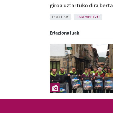
giroa uztartuko dira berta
POLITIKA
LARRABETZU
Erlazionatuak