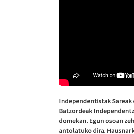
Independentistak Sareak 
Batzordeak Independentzi
domekan. Egun osoan zeha
antolatuko dira. Hausnarke