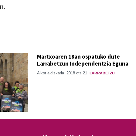
n.
Martxoaren 18an ospatuko dute
Larrabetzun Independentzia Eguna
Aikor aldizkaria
2018 ots 21
LARRABETZU