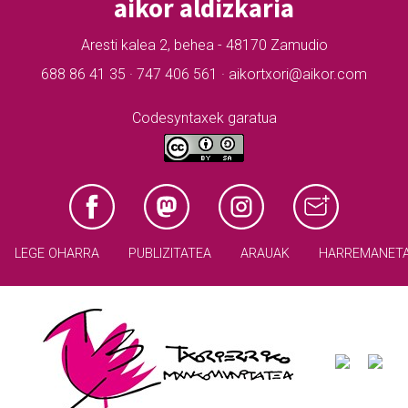
aikor aldizkaria
Aresti kalea 2, behea - 48170 Zamudio
688 86 41 35 · 747 406 561 · aikortxori@aikor.com
Codesyntaxek garatua
LEGE OHARRA
PUBLIZITATEA
ARAUAK
HARREMANET