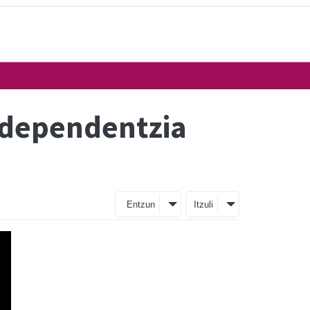
ndependentzia
Entzun
Itzuli