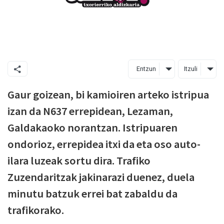
Entzun
Itzuli
Gaur goizean, bi kamioiren arteko istripua
izan da N637 errepidean, Lezaman,
Galdakaoko norantzan. Istripuaren
ondorioz, errepidea itxi da eta oso auto-
ilara luzeak sortu dira. Trafiko
Zuzendaritzak jakinarazi duenez, duela
minutu batzuk errei bat zabaldu da
trafikorako.