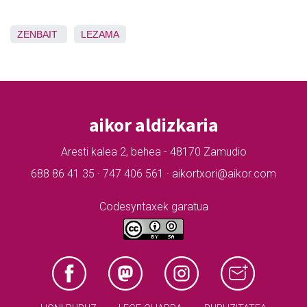
ZENBAIT
LEZAMA
aikor aldizkaria
Aresti kalea 2, behea - 48170 Zamudio
688 86 41 35 · 747 406 561 · aikortxori@aikor.com
Codesyntaxek garatua