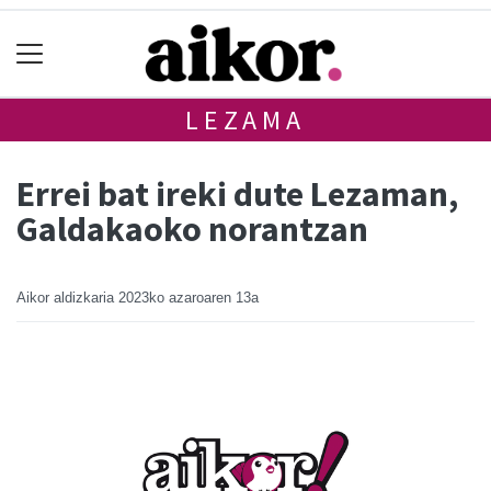
LEZAMA
Errei bat ireki dute Lezaman,
Galdakaoko norantzan
Aikor aldizkaria
2023ko azaroaren 13a