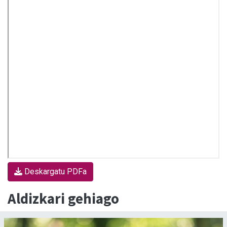
Deskargatu PDFa
Aldizkari gehiago