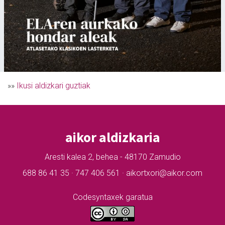
»»
Ikusi aldizkari guztiak
aikor aldizkaria
Aresti kalea 2, behea - 48170 Zamudio
688 86 41 35 · 747 406 561 · aikortxori@aikor.com
Codesyntaxek garatua