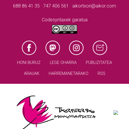
688 86 41 35 · 747 406 561 · aikortxori@aikor.com
Codesyntaxek garatua
HONI BURUZ
LEGE OHARRA
PUBLIZITATEA
ARAUAK
HARREMANETARAKO
RSS