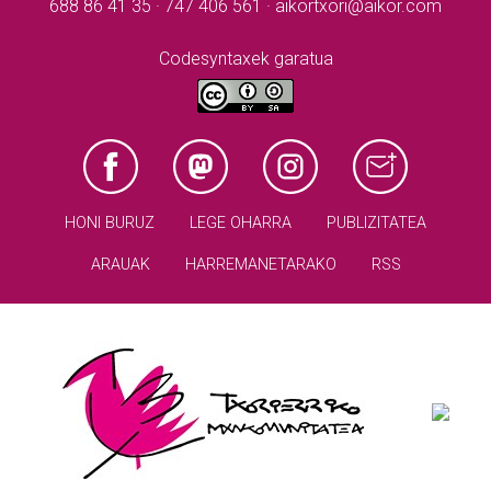
688 86 41 35 · 747 406 561 · aikortxori@aikor.com
Codesyntaxek garatua
HONI BURUZ
LEGE OHARRA
PUBLIZITATEA
ARAUAK
HARREMANETARAKO
RSS