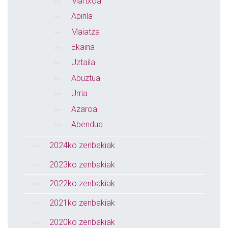
Martxoa
Apirila
Maiatza
Ekaina
Uztaila
Abuztua
Urria
Azaroa
Abendua
2024ko zenbakiak
2023ko zenbakiak
2022ko zenbakiak
2021ko zenbakiak
2020ko zenbakiak