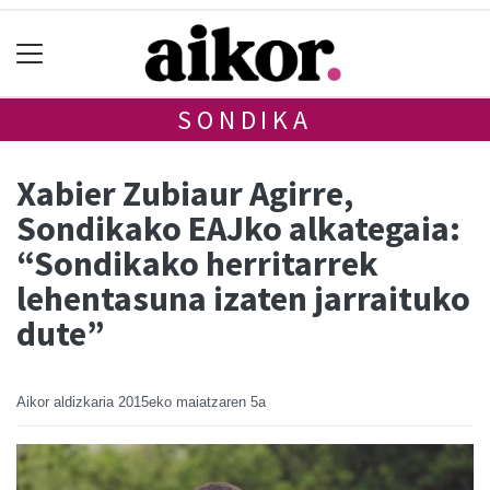
SONDIKA
Xabier Zubiaur Agirre,
Sondikako EAJko alkategaia:
“Sondikako herritarrek
lehentasuna izaten jarraituko
dute”
Aikor aldizkaria
2015eko maiatzaren 5a