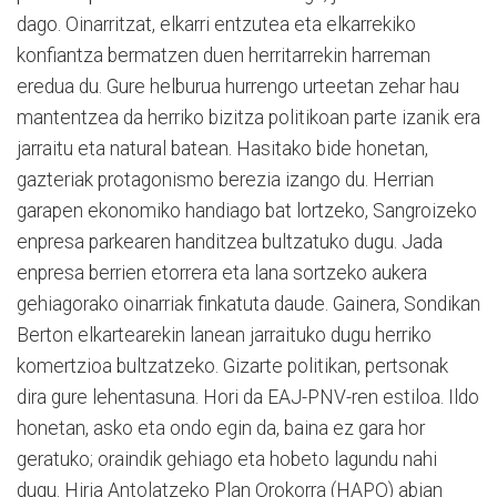
dago. Oinarritzat, elkarri entzutea eta elkarrekiko
konfiantza bermatzen duen herritarrekin harreman
eredua du. Gure helburua hurrengo urteetan zehar hau
mantentzea da herriko bizitza politikoan parte izanik era
jarraitu eta na­tural batean. Hasitako bide honetan,
gazteriak protagonismo berezia izango du. Herrian
garapen ekonomiko handiago bat lortzeko, Sangroizeko
enpresa parkearen handitzea bultzatuko dugu. Ja­da
enpresa berrien etorrera eta lana sortzeko aukera
gehiagorako oinarriak finkatuta daude. Gainera, Sondikan
Ber­ton elkartearekin lanean jarraituko dugu herriko
komertzioa bultzatzeko. Gizarte politikan, pertsonak
dira gure lehentasuna. Ho­ri da EAJ-PNV-ren estiloa. Ildo
ho­netan, asko eta ondo egin da, baina ez gara hor
geratuko; oraindik gehiago eta hobeto lagundu nahi
dugu. Hiria Antola­tzeko Plan Orokorra (HAPO) abian