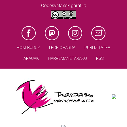
Codesyntaxek garatua
HONI BURUZ
LEGE OHARRA
PUBLIZITATEA
ARAUAK
HARREMANETARAKO
RSS