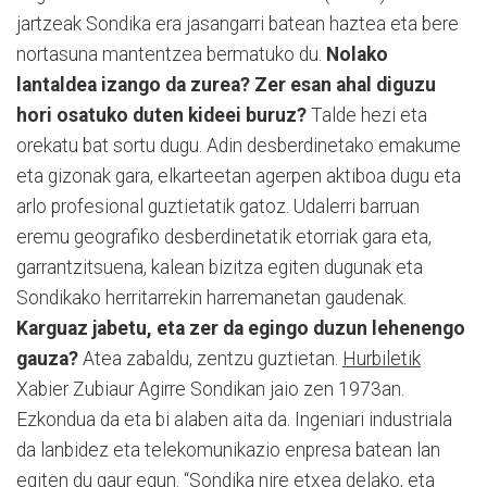
jartzeak Sondika era jasangarri batean haztea eta bere
nortasuna mantentzea bermatuko du.
Nolako
lantaldea izango da zurea? Zer esan ahal diguzu
hori osatuko duten kideei buruz?
Talde hezi eta
orekatu bat sortu dugu. Adin desberdinetako emakume
eta gizonak gara, elkarteetan agerpen aktiboa dugu eta
arlo profesional guztietatik ga­toz. Udalerri barruan
eremu geografiko desberdinetatik etorriak gara eta,
garrantzitsuena, kalean bizitza egiten dugunak eta
Sondikako herritarrekin harremanetan gaudenak.
Karguaz jabetu, eta zer da egingo duzun lehenengo
gauza?
Atea zabaldu, zentzu guztietan.
Hurbiletik
Xabier Zubiaur Agirre Son­dikan jaio zen 1973an.
Ezkondua da eta bi alaben aita da. Ingeniari industriala
da lanbidez eta telekomunikazio enpresa batean lan
egiten du gaur egun. “Sondika nire etxea delako, eta