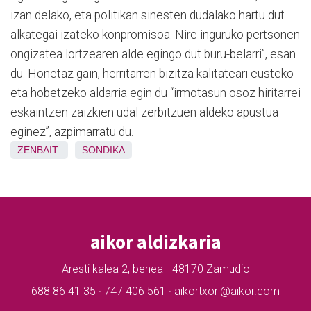
izan delako, eta politikan sinesten dudalako hartu dut
alkategai izateko konpromisoa. Nire inguruko pertsonen
on­gizatea lortzearen alde egingo dut buru-belarri”, esan
du. Honetaz gain, herritarren bizitza kalitateari eusteko
eta hobetzeko aldarria egin du “irmotasun osoz hiritarrei
eskaintzen zaizkien udal zerbitzuen aldeko apustua
eginez”, azpimarratu du.
ZENBAIT
SONDIKA
aikor aldizkaria
Aresti kalea 2, behea - 48170 Zamudio
688 86 41 35 · 747 406 561 · aikortxori@aikor.com