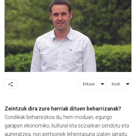
Entzun
Itzuli
Zeintzuk dira zure herriak dituen beharrizanak?
Sondikak beharrezkoa du, herri mo­duan, egungo
garapen ekonomiko, kultural eta sozialean sendotu eta
aurreratzea, non pertsonek lehentasuna izaten jarraitu