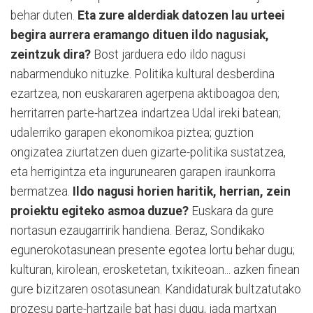
behar duten.
Eta zure alderdiak datozen lau urteei
begira aurrera eramango dituen ildo nagusiak,
zeintzuk dira?
Bost jarduera edo ildo nagusi
nabarmenduko nituzke. Politika kultural desberdina
ezartzea, non euskararen agerpena aktiboagoa den;
herritarren parte-hartzea indartzea Udal ireki batean;
udalerriko garapen ekonomikoa piztea; guztion
ongizatea ziurtatzen duen gizarte-politika sustatzea,
eta herrigintza eta ingurunearen garapen iraunkorra
bermatzea.
Ildo nagusi horien haritik, herrian, zein
proiektu egiteko asmoa duzue?
Euskara da gure
nortasun ezaugarririk handiena. Beraz, Sondikako
egunerokotasunean presente egotea lortu behar dugu;
kulturan, kirolean, erosketetan, txikiteoan... azken finean
gure bizitzaren osotasunean. Kandidaturak bultzatutako
prozesu parte-hartzaile bat hasi dugu, jada martxan