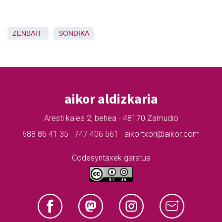
ZENBAIT
SONDIKA
aikor aldizkaria
Aresti kalea 2, behea - 48170 Zamudio
688 86 41 35 · 747 406 561 · aikortxori@aikor.com
Codesyntaxek garatua