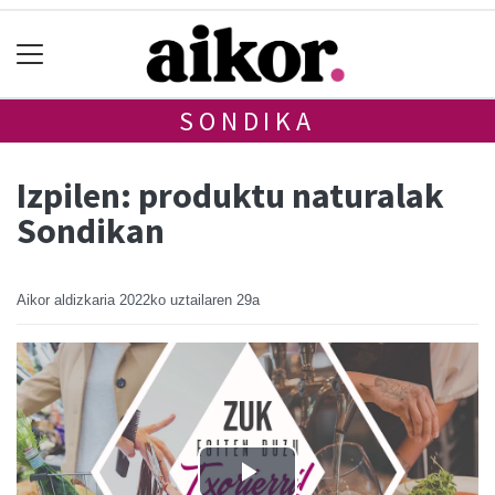
SONDIKA
Izpilen: produktu naturalak
Sondikan
Aikor aldizkaria
2022ko uztailaren 29a