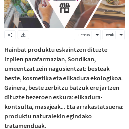
Entzun
Itzuli
Hainbat produktu eskaintzen dituzte
Izpilen parafarmazian, Sondikan,
umeentzat zein nagusientzat: besteak
beste, kosmetika eta elikadura ekologikoa.
Gainera, beste zerbitzu batzuk ere jartzen
dituzte bezeroen eskura: elikadura-
kontsulta, masajeak... Eta arrakastatsuena:
produktu naturalekin egindako
tratamenduak.