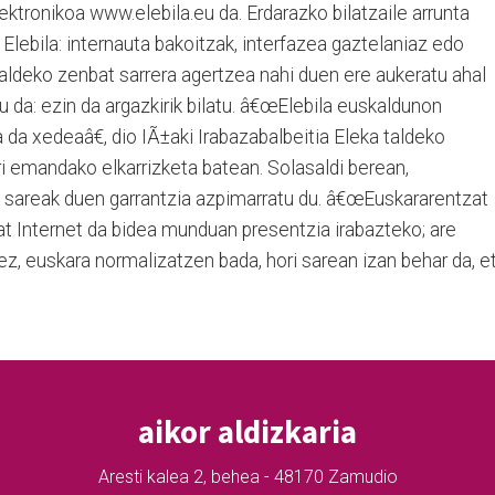
ektronikoa www.elebila.eu da. Erdarazko bilatzaile arrunta
 Elebila: internauta bakoitzak, interfazea gaztelaniaz edo
ialdeko zenbat sarrera agertzea nahi duen ere aukeratu ahal
u da: ezin da argazkirik bilatu. â€œElebila euskaldunon
 da xedeaâ€, dio IÃ±aki Irabazabalbeitia Eleka taldeko
ri emandako elkarrizketa batean. Solasaldi berean,
o sareak duen garrantzia azpimarratu du. â€œEuskararentzat
at Internet da bidea munduan presentzia irabazteko; are
ez, euskara normalizatzen bada, hori sarean izan behar da, e
aikor aldizkaria
Aresti kalea 2, behea - 48170 Zamudio