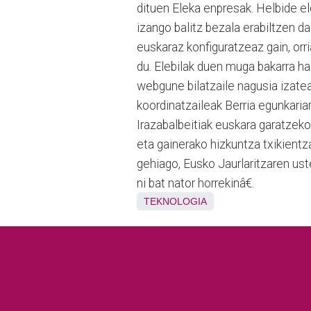
dituen Eleka enpresak. Helbide el
izango balitz bezala erabiltzen da
euskaraz konfiguratzeaz gain, orr
du. Elebilak duen muga bakarra ha
webgune bilatzaile nagusia izatea
koordinatzaileak Berria egunkaria
Irazabalbeitiak euskara garatzek
eta gainerako hizkuntza txikientz
gehiago, Eusko Jaurlaritzaren ust
ni bat nator horrekinâ€.
TEKNOLOGIA