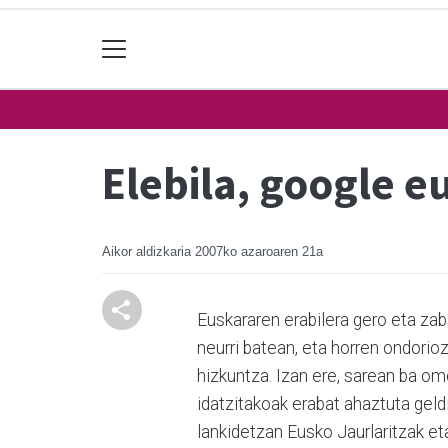
Elebila, google 
Aikor aldizkaria
2007ko azaroaren 21a
Euskararen erabilera gero eta zab
neurri batean, eta horren ondorioz
hizkuntza. Izan ere, sarean ba om
idatzitakoak erabat ahaztuta geldi
lankidetzan Eusko Jaurlaritzak eta