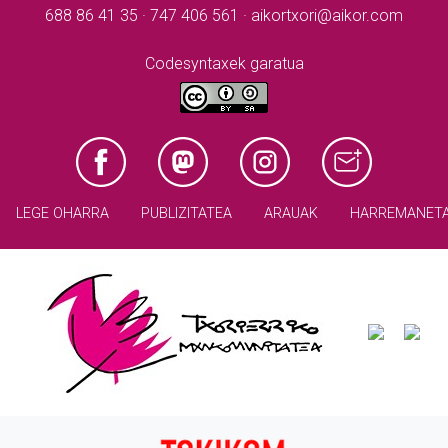
688 86 41 35 · 747 406 561 · aikortxori@aikor.com
Codesyntaxek garatua
LEGE OHARRA
PUBLIZITATEA
ARAUAK
HARREMANET