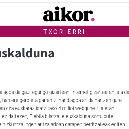
TXORIERRI
euskalduna
alagoa da gaur egungo gizartean. Internet gizartearen isla d
, han ere gero eta garrantzi handiagoa ari da hartzen gure
en dira euskaraz idatzitako 4 milioi webgune. Haietan
 ez daitezen, Elebila bilatzaile euskalduna sortu dute
 hizkuntza ingeniaritza arloan garapen berritzaileak egiten