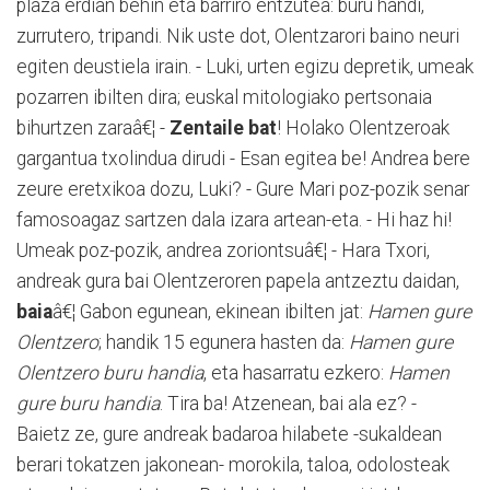
plaza erdian behin eta barriro entzutea: buru handi,
zurrutero, tripandi. Nik uste dot, Olentzarori baino neuri
egiten deustiela irain. - Luki, urten egizu depretik, umeak
pozarren ibilten dira; euskal mitologiako pertsonaia
bihurtzen zaraâ€¦ -
Zentaile bat
! Holako Olentzeroak
gargantua txolindua dirudi - Esan egitea be! Andrea bere
zeure eretxikoa dozu, Luki? - Gure Mari poz-pozik senar
famosoagaz sartzen dala izara artean-eta. - Hi haz hi!
Umeak poz-pozik, andrea zoriontsuâ€¦ - Hara Txori,
andreak gura bai Olentzeroren papela antzeztu daidan,
baia
â€¦ Gabon egunean, ekinean ibilten jat:
Hamen gure
Olentzero
; handik 15 egunera hasten da:
Hamen gure
Olentzero buru handia
, eta hasarratu ezkero:
Hamen
gure buru handia
. Tira ba! Atzenean, bai ala ez? -
Baietz ze, gure andreak badaroa hilabete -sukaldean
berari tokatzen jakonean- morokila, taloa, odolosteak