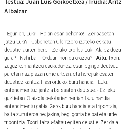
Testua: Juan Luis Goikoetxea / Irudia: Aritz
Albaizar
- Egun on, Luki! - Halan esan beharko! - Zer pasetan
jatzu Luki? - Gabonetan Olentzero izateko eskatu
deustie, aurten bere. - Zelako txoiloa Luki! Ala ez dozu
gura? - Nahi bai! - Orduan, non da arazoa? -
Aitu
, Txori,
zugaz konfiantzea daukadanez, esan egingo deutsut:
paretan naz plazan ume artean, eta herejiak esaten
deustiez kantuz. Hasi orduko, buru handia. - Luki,
entendimentuz jantzia be esaten deutsue. - Ez leku
guztietan, Olaizola pelotarien herrian: buru handia,
entendimentu gabia. Gero, buru handia eta tripontzia;
baita zurruteroa be; jakina, begi gorria be bai eta urde
tripontzia. Txori, faltau-faltau egiten deustie. Zer dala