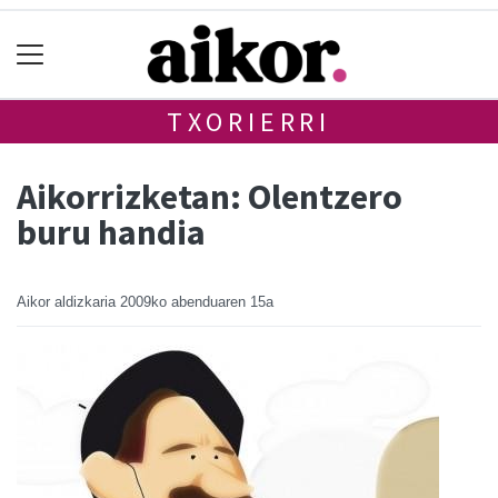
TXORIERRI
Aikorrizketan: Olentzero
buru handia
Aikor aldizkaria
2009ko abenduaren 15a