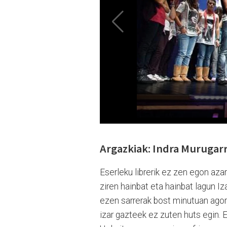
Argazkiak: Indra Murugar
Eserleku librerik ez zen egon az
ziren hainbat eta hainbat lagun Iz
ezen sarrerak bost minutuan agort
izar gazteek ez zuten huts egin.