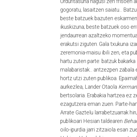
Urduritasuna nagusi zen frisoen a
gogoratu, lasaitzen saiatu... Bat
beste batzuek bazuten eskarment
ikuskizuna; beste batzuek oso ent
jendaurrean azaltzeko momentua ai
erakutsi ziguten. Gala txukuna i
zeremonia-maisu ibili zen, eta pub
hartu zuten parte: batzuk bakarka a
malabaristak... antzezpen zabala 
hortz utzi zuten publikoa. Epaim
aurkezlea, Lander Otaola
Kerman 
bertsolaria. Erabakia hartzea ez 
ezagutzera eman zuen. Parte-hartz
Arrate Gaztelu larrabetzuarrak hi
publikoari Hesian taldearen
Behar
oilo-ipurdia jarri zitzaiola esan 