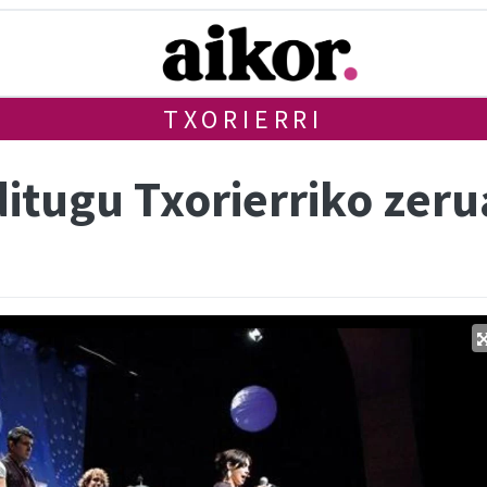
TXORIERRI
 ditugu Txorierriko zer