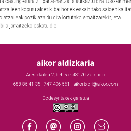
a casting-etara 21 parte-hartzaile aurkeztu dira. Oso ekime
artzaileen kopuru aldetik, bai horiek eskainitako saioen kalita
tolatzaileak pozik azaldu dira lortutako emaitzarekin, eta
bila jarraitzeko eskatu die.
aikor aldizkaria
Aresti kalea 2, behea - 48170 Zamudio
688 86 41 35 · 747 406 561 · aikortxori@aikor.com
Codesyntaxek garatua