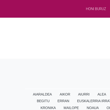
HONI BURUZ
AIARALDEA
AIKOR
AIURRI
ALEA
BEGITU
ERRAN
EUSKALERRIA IRRA
KRONIKA
MAILOPE
NOAUA
O