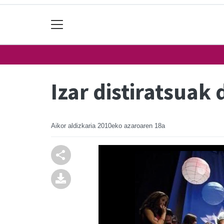
Izar distiratsuak
Aikor aldizkaria
2010eko azaroaren 18a