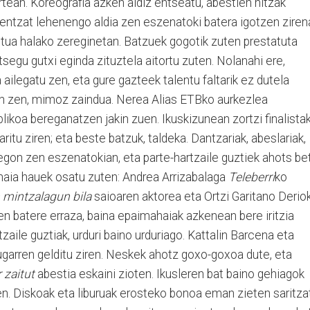
rtean. Koreografia azken aldiz entseatu, abestien hitzak
zuentzat lehenengo aldia zen eszenatoki batera igotzen ziren
ua halako zereginetan. Batzuek gogotik zuten prestatuta
segu gutxi eginda zituztela aitortu zuten. Nolanahi ere,
legatu zen, eta gure gazteek talentu faltarik ez dutela
zan zen, mimoz zaindua. Nerea Alias ETBko aurkezlea
likoa bereganatzen jakin zuen. Ikuskizunean zortzi finalista
ritu ziren; eta beste batzuk, taldeka. Dantzariak, abeslariak,
egon zen eszenatokian, eta parte-hartzaile guztiek ahots be
ahaia hauek osatu zuten: Andrea Arrizabalaga
Teleberri
ko
mintzalagun bila
saioaren aktorea eta Ortzi Garitano Derio
zen batere erraza, baina epaimahaiak azkenean bere iritzia
aile guztiak, urduri baino urduriago. Kattalin Barcena eta
rugarren gelditu ziren. Neskek ahotz goxo-goxoa dute, eta
 zaitut
abestia eskaini zioten. Ikusleren bat baino gehiagok
zuen. Diskoak eta liburuak erosteko bonoa eman zieten saritzat