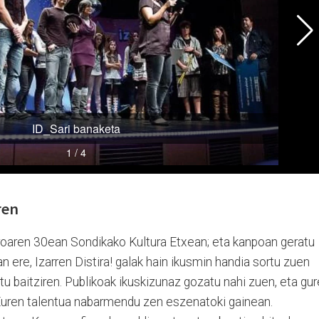
ren
aroaren 30ean Sondikako Kultura Etxean; eta kanpoan geratu
an ere, Izarren Distira! galak hain ikusmin handia sortu zuen
u baitziren. Publikoak ikuskizunaz gozatu nahi zuen, eta gur
 Euren talentua nabarmendu zen eszenatoki gainean.