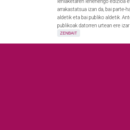
lehiaketaren lehenengo edizioa et
arrakastatsua izan da, bai parte-h
aldetik eta bai publiko aldetik. An
publikoak datorren urtean ere izar 
ZENBAIT