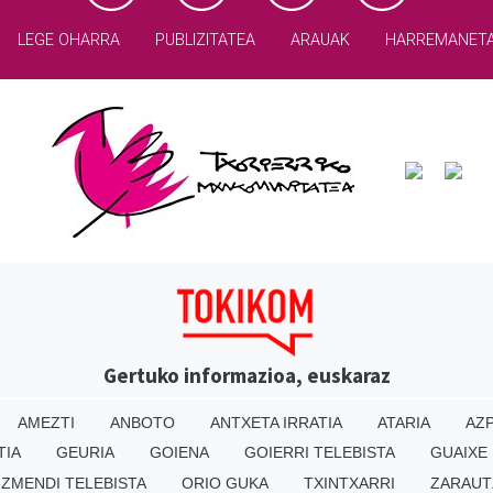
LEGE OHARRA
PUBLIZITATEA
ARAUAK
HARREMANET
Gertuko informazioa, euskaraz
AMEZTI
ANBOTO
ANTXETA IRRATIA
ATARIA
AZP
TIA
GEURIA
GOIENA
GOIERRI TELEBISTA
GUAIXE
IZMENDI TELEBISTA
ORIO GUKA
TXINTXARRI
ZARAUT