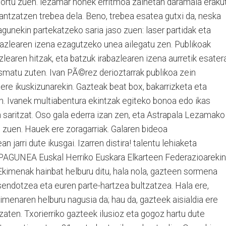
ortu zuen. lezamar honek erritmoa zainetan daramala eraku
ntzatzen trebea dela. Beno, trebea esatea gutxi da, neska
agunekin partekatzeko saria jaso zuen: laser partidak eta
bazlearen izena ezagutzeko unea ailegatu zen. Publikoak
zlearen hitzak, eta batzuk irabazlearen izena aurretik esater
asmatu zuten. Ivan PÃ©rez derioztarrak publikoa zein
bere ikuskizunarekin. Gazteak beat box, bakarrizketa eta
n. Ivanek multiabentura ekintzak egiteko bonoa edo ikas
n saritzat. Oso gala ederra izan zen, eta Astrapala Lezamako
 zuen. Hauek ere zoragarriak. Galaren bideoa
 jarri dute ikusgai. Izarren distira! talentu lehiaketa
PAGUNEA Euskal Herriko Euskara Elkarteen Federazioarekin
Ekimenak hainbat helburu ditu, hala nola, gazteen sormena
sendotzea eta euren parte-hartzea bultzatzea. Hala ere,
kimenaren helburu nagusia da; hau da, gazteek aisialdia ere
aten. Txorierriko gazteek ilusioz eta gogoz hartu dute