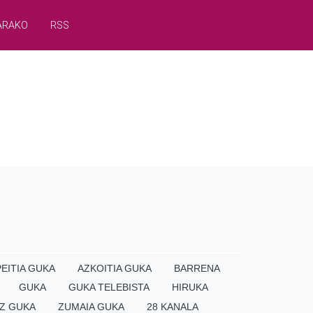
ARAKO
RSS
EITIA GUKA
AZKOITIA GUKA
BARRENA
GUKA
GUKA TELEBISTA
HIRUKA
Z GUKA
ZUMAIA GUKA
28 KANALA