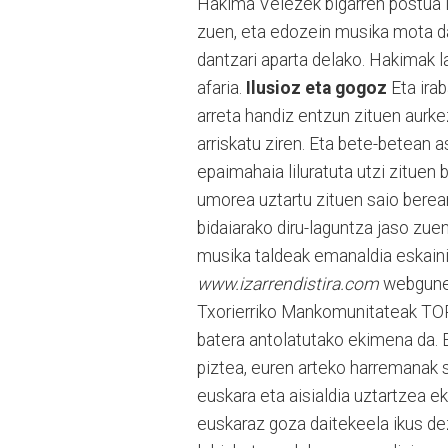
Hakima Velezek bigarren postua l
zuen, eta edozein musika mota da
dantzari aparta delako. Hakimak l
afaria.
Ilusioz eta gogoz
Eta ira
arreta handiz entzun zituen aurke
arriskatu ziren. Eta bete-betean 
epaimahaia liluratuta utzi zituen 
umorea uztartu zituen saio berea
bidaiarako diru-laguntza jaso zue
musika taldeak emanaldia eskaini
www.izarrendistira.com
webgunean
Txorierriko Mankomunitateak TO
batera antolatutako ekimena da. 
piztea, euren arteko harremanak 
euskara eta aisialdia uztartzea e
euskaraz goza daitekeela ikus dez