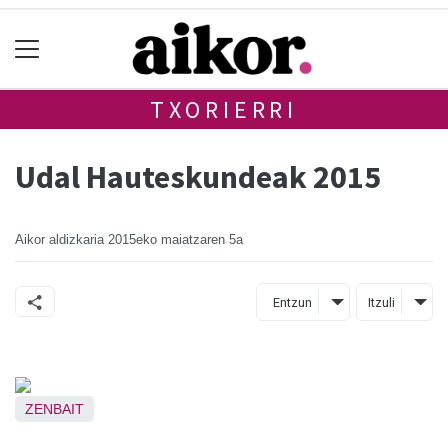
TXORIERRI
Udal Hauteskundeak 2015
Aikor aldizkaria
2015eko maiatzaren 5a
Entzun
Itzuli
ZENBAIT