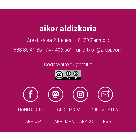
aikor aldizkaria
Aresti kalea 2, behea - 48170 Zamudio
688 86 41 35 · 747 406 561 · aikortxori@aikor.com
Codesyntaxek garatua
HONI BURUZ
LEGE OHARRA
PUBLIZITATEA
ARAUAK
HARREMANETARAKO
RSS