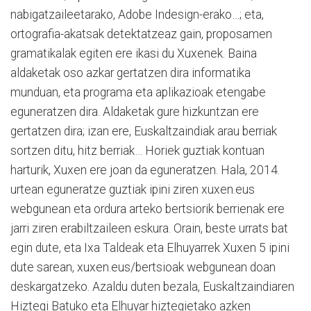
nabigatzaileetarako, Adobe Indesign-erako…; eta,
ortografia-akatsak detektatzeaz gain, proposamen
gramatikalak egiten ere ikasi du Xuxenek. Baina
aldaketak oso azkar gertatzen dira informatika
munduan, eta programa eta aplikazioak etengabe
eguneratzen dira. Aldaketak gure hizkuntzan ere
gertatzen dira; izan ere, Euskaltzaindiak arau berriak
sortzen ditu, hitz berriak… Horiek guztiak kontuan
harturik, Xuxen ere joan da eguneratzen. Hala, 2014.
urtean eguneratze guztiak ipini ziren xuxen.eus
webgunean eta ordura arteko bertsiorik berrienak ere
jarri ziren erabiltzaileen eskura. Orain, beste urrats bat
egin dute, eta Ixa Taldeak eta Elhuyarrek Xuxen 5 ipini
dute sarean, xuxen.eus/bertsioak webgunean doan
deskargatzeko. Azaldu duten bezala, Euskaltzaindiaren
Hiztegi Batuko eta Elhuyar hiztegietako azken