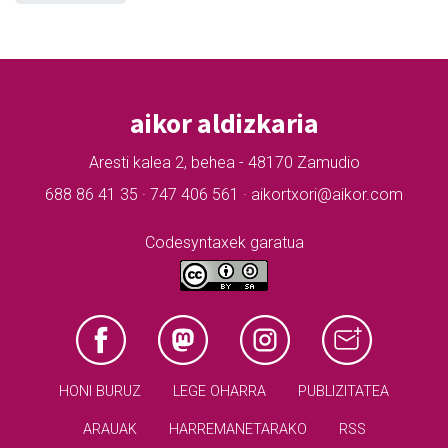
aikor aldizkaria
Aresti kalea 2, behea - 48170 Zamudio
688 86 41 35 · 747 406 561 · aikortxori@aikor.com
Codesyntaxek garatua
HONI BURUZ
LEGE OHARRA
PUBLIZITATEA
ARAUAK
HARREMANETARAKO
RSS