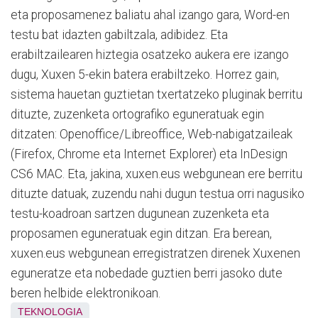
eta proposamenez baliatu ahal izango gara, Word-en
testu bat idazten gabiltzala, adibidez. Eta
erabiltzailearen hiztegia osatzeko aukera ere izango
dugu, Xuxen 5-ekin batera erabiltzeko. Horrez gain,
sistema hauetan guztietan txertatzeko pluginak berritu
dituzte, zuzenketa ortografiko eguneratuak egin
ditzaten: Openoffice/Libreoffice, Web-nabigatzaileak
(Firefox, Chrome eta Internet Explorer) eta InDesign
CS6 MAC. Eta, jakina, xuxen.eus webgunean ere berritu
dituzte datuak, zuzendu nahi dugun testua orri nagusiko
testu-koadroan sartzen dugunean zuzenketa eta
proposamen eguneratuak egin ditzan. Era berean,
xuxen.eus webgunean erregistratzen direnek Xuxenen
eguneratze eta nobedade guztien berri jasoko dute
beren helbide elektronikoan.
TEKNOLOGIA