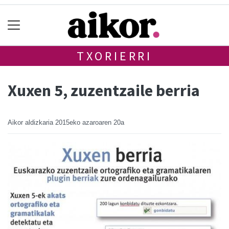
TXORIERRI
Xuxen 5, zuzentzaile berria
Aikor aldizkaria
2015eko azaroaren 20a