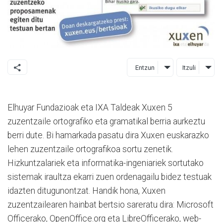
Entzun
Itzuli
Elhuyar Fundazioak eta IXA Taldeak Xuxen 5
zuzentzaile ortografiko eta gramatikal berria aurkeztu
berri dute. Bi hamarkada pasatu dira Xuxen euskarazko
lehen zuzentzaile ortografikoa sortu zenetik.
Hizkuntzalariek eta informatika-ingeniariek sortutako
sistemak iraultza ekarri zuen ordenagailu bidez testuak
idazten ditugunontzat. Handik hona, Xuxen
zuzentzailearen hainbat bertsio sareratu dira: Microsoft
Officerako, OpenOffice.org eta LibreOfficerako, web-