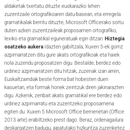
aldaketak txertatu dituzte euskarazko lehen
zuzentzaile ortografikoaren datu-basean, eta erregela
gramatikalak berritu dituzte, Microsoft Officerako sortu
duten azken zuzentzaileak proposamen ortografiko,
lexiko eta gramatikal eguneratuak egin ditzan.
Hiztegia
osatzeko aukera
Idazten gabiltzala, Xuxen 5-ek gorriz
azpimarratzen ditu gure akats ortografikoak eta haiek
nola zuzendu proposatzen digu. Bestalde, berdez edo
urdinez azpimarratzen ditu hitzak, zuzenak izan arren,
Euskaltzaindiak beste forma bat hobesten duen
kasuetan, eta formak horiek zeintzuk diren jakinarazten
digu. Azkenik, zenbait akats gramatikal ere berdez edo
urdinez azpimarratu eta zuzentzeko proposamena
egiten du. Xuxen 5 Microsoft Office berrienetan (Office
2013 arte) erabiltzeko prest dago. Beraz, ordenagailura
deskargatzen badugu, aipatutako hizkuntza zuzenketez