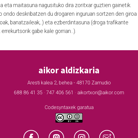
na eta maitasuna nagusituko dira zoritxar guztien gainetik.
 ondo deskribatzen du drogaren inguruan sortzen den giroa
oak, banatzaileak,..) eta ezberdintasuna (droga trafikante
rrekurtsorik gabe kale gorrian...).
aikor aldizkaria
Aresti kalea 2, behea - 48170 Zamudio
688 86 41 35 · 747 406 561 · aikortxori@aikor.com
Codesyntaxek garatua