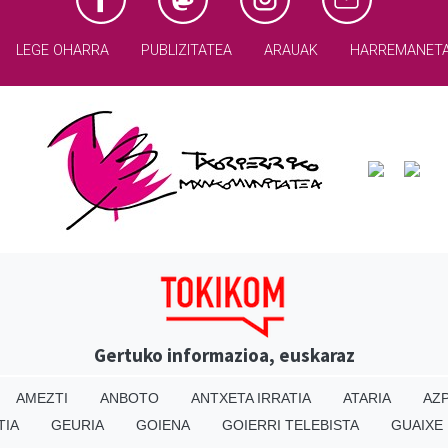
LEGE OHARRA
PUBLIZITATEA
ARAUAK
HARREMANET
Gertuko informazioa, euskaraz
AMEZTI
ANBOTO
ANTXETA IRRATIA
ATARIA
AZP
TIA
GEURIA
GOIENA
GOIERRI TELEBISTA
GUAIXE