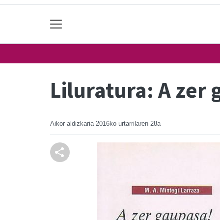
Liluratura: A zer
Aikor aldizkaria
2016ko urtarrilaren 28a