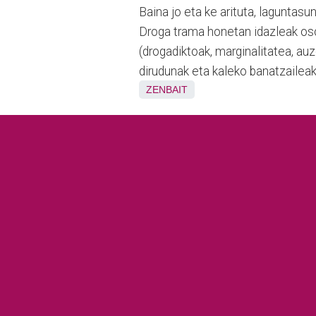
Baina jo eta ke arituta, laguntasu
Droga trama honetan idazleak oso
(drogadiktoak, marginalitatea, auz
dirudunak eta kaleko banatzaileak e
ZENBAIT