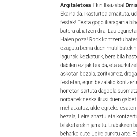
Argitaletxea
: Ekin Ibaizabal
Orri
Ekaina da. Ikasturtea amaituta, u
festak! Festa gogo ikaragarria bih
batera abiatzen dira. Lau egunetan
Haien poza! Rock kontzertu bater
ezagutu berria duen mutil batekin
lagunak, kezkaturik, bere bila hast
dabilen ez jakitea da, eta aurkitz
askotan bezala, zoritxarrez, droga
festetan, egun bezalako kontzert
horretan sartuta dagoela susmatze
norbaitek neska ikusi duen galde
mehatxatuz, alde egiteko esaten d
bezala, Leire ahaztu eta kontzert
bilaketarekin jarraitu. Erabakiren
beharko dute Leire aurkitu arte. 