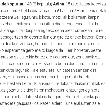
alde kopurua
: 148 (8 kapitulu)
Adina
: 15 urtetik gorakoentza
dako oporrak heldu dira. Zoragarria! Lagunak! Herri gehieneta
otzean! Sei lagun, hiru bikote, motxilak bizkarrean, kanpin
 zehar seiak haien kasa ibiliko diren lehenengo aldia da.
a joango dira. Gaupasa egiteko dena prest dutenean, Leire
 desagertzen da etxarte ilun eta giro ez oneko batean. Best
en dira kontzertuan, herrian. .. Larriena Leire non eta nola
eko esperantza gero eta txikiagoa da. Herri horretan, beste
 arazoa ez da txikia batez ere udaroan eta, zer esanik ez,
u bat dagoenean. Leirek ezagutu berria duen mutila mundu
n dute lagunek. Kale estu eta ilun batean sartzen dira
tzen, eta labana eskuan daraman hango mutil batek,
ie, bestela Leire... Bi aukera dute: labana daukan mutilak e
uaz gozatu, ala tipo haren mehatxuari entzungor egin eta
 bat hartu behar dute. Makina bat gorabehera eta arrisku pasa
Festak eta gaupasak daukaten alderdi iluna erakusten zaie.