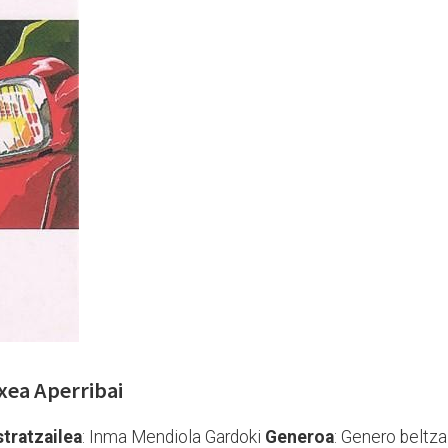
xea Aperribai
stratzailea
: Inma Mendiola Gardoki
Generoa
: Genero beltza