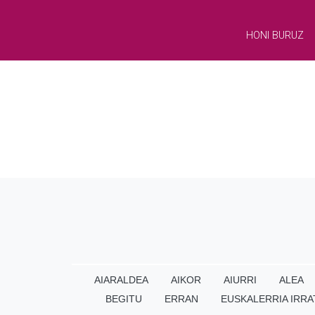
HONI BURUZ
AIARALDEA
AIKOR
AIURRI
ALEA
BEGITU
ERRAN
EUSKALERRIA IRRA