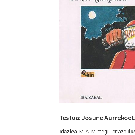
Testua: Josune Aurrekoet
Idazlea
: M. A. Mintegi Larraza
Ilu