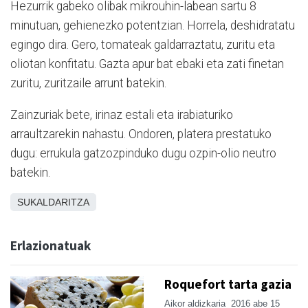
Hezurrik gabeko olibak mikrouhin-labean sartu 8
minutuan, gehienezko potentzian. Horrela, deshidratatu
egingo dira. Gero, tomateak galdarraztatu, zuritu eta
oliotan konfitatu. Gazta apur bat ebaki eta zati finetan
zuritu, zuritzaile arrunt batekin.
Zainzuriak bete, irinaz estali eta irabiaturiko
arraultzarekin nahastu. Ondoren, platera prestatuko
dugu: errukula gatzozpinduko dugu ozpin-olio neutro
batekin.
SUKALDARITZA
Erlazionatuak
Roquefort tarta gazia
Aikor aldizkaria
2016 abe 15