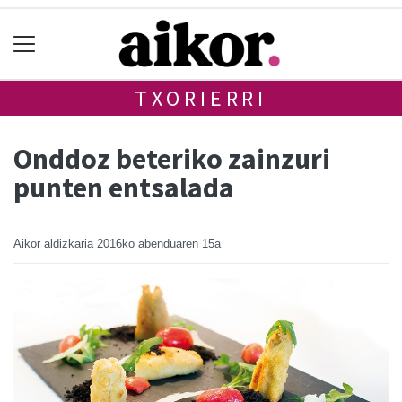
TXORIERRI
Onddoz beteriko zainzuri
punten entsalada
Aikor aldizkaria
2016ko abenduaren 15a