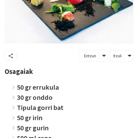
Entzun
Itzuli
Osagaiak
50 gr errukula
30 gr onddo
Tipula gorri bat
50 gr irin
50 gr gurin
500 ml esne