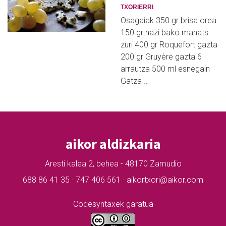
TXORIERRI
Osagaiak 350 gr brisa orea
150 gr hazi bako mahats
zuri 400 gr Roquefort gazta
200 gr Gruyère gazta 6
arrautza 500 ml esnegain
Gatza …
aikor aldizkaria
Aresti kalea 2, behea - 48170 Zamudio
688 86 41 35 · 747 406 561 · aikortxori@aikor.com
Codesyntaxek garatua