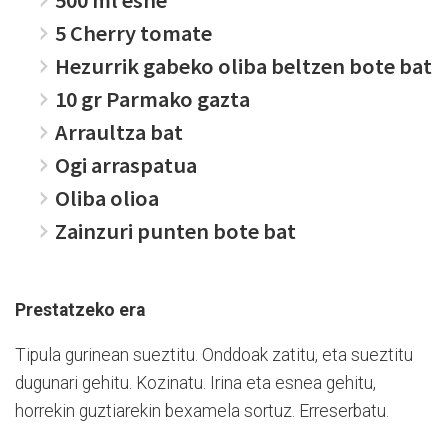
5 Cherry tomate
Hezurrik gabeko oliba beltzen bote bat
10 gr Parmako gazta
Arraultza bat
Ogi arraspatua
Oliba olioa
Zainzuri punten bote bat
Prestatzeko era
Tipula gurinean sueztitu. Onddoak zatitu, eta sueztitu
dugunari gehitu. Kozinatu. Irina eta esnea gehitu,
horrekin guztiarekin bexamela sortuz. Erreserbatu.