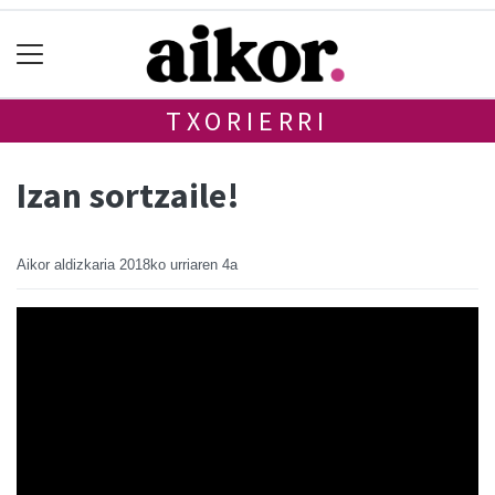
TXORIERRI
Izan sortzaile!
Aikor aldizkaria
2018ko urriaren 4a