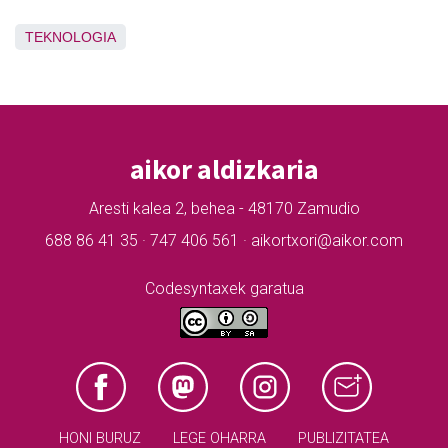
TEKNOLOGIA
aikor aldizkaria
Aresti kalea 2, behea - 48170 Zamudio
688 86 41 35 · 747 406 561 · aikortxori@aikor.com
Codesyntaxek garatua
HONI BURUZ
LEGE OHARRA
PUBLIZITATEA