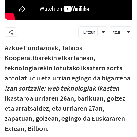
Entzun
Itzuli
Azkue Fundazioak, Talaios
Kooperatibarekin elkarlanean,
teknologiarekin lotutako ikastaro sorta
antolatu du eta urrian egingo da bigarrena:
Izan sortzaile: web teknologiak ikasten
.
Ikastaroa urriaren 26an, barikuan, goizez
eta arratsaldez, eta urriaren 27an,
zapatuan, goizean, egingo da Euskararen
Extean, Bilbon.