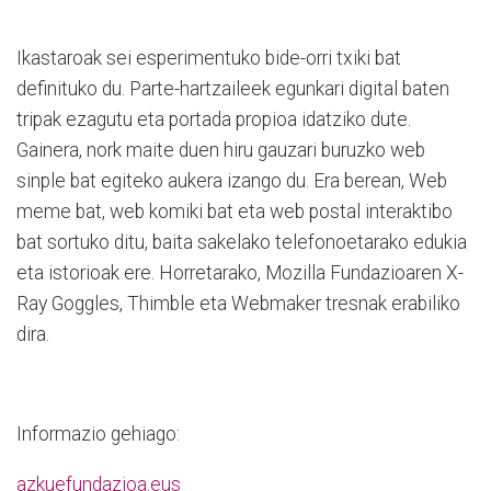
Ikastaroak sei esperimentuko bide-orri txiki bat
definituko du. Parte-hartzaileek egunkari digital baten
tripak ezagutu eta portada propioa idatziko dute.
Gainera, nork maite duen hiru gauzari buruzko web
sinple bat egiteko aukera izango du. Era berean, Web
meme bat, web komiki bat eta web postal interaktibo
bat sortuko ditu, baita sakelako telefonoetarako edukia
eta istorioak ere. Horretarako, Mozilla Fundazioaren X-
Ray Goggles, Thimble eta Webmaker tresnak erabiliko
dira.
Informazio gehiago:
azkuefundazioa.eus