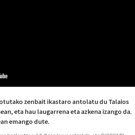
otutako zenbait ikastaro antolatu du Talaios
ean, eta hau laugarrena eta azkena izango da.
ean emango dute.