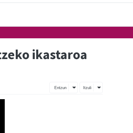
tzeko ikastaroa
Entzun
Itzuli