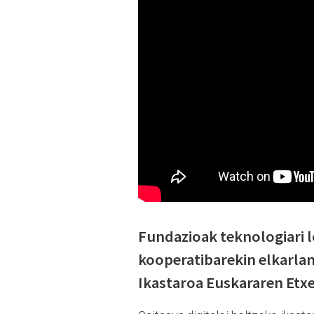
Fundazioak teknologiari l
kooperatibarekin elkarlan
Ikastaroa Euskararen Etx