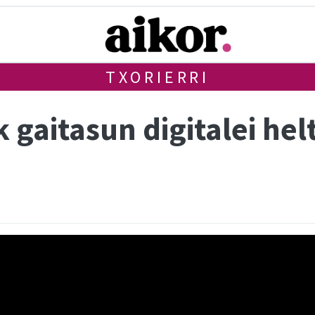
TXORIERRI
gaitasun digitalei hel