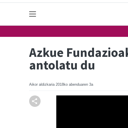
Azkue Fundazioak 
antolatu du
Aikor aldizkaria
2018ko abenduaren 3a