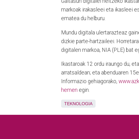
Gaitasun digitalei heltzeko ikas
markoak irakasleei eta ikasleei 
ematea du helburu.
Mundu digitala ulertarazteaz gain
dizkie parte-hartzaileei. Horretar
digitalen markoa, NIA (PLE) bat e
Ikastaroak 12 ordu iraungo du, e
arratsaldean; eta abenduaren 15e
Informazio gehiagorako,
www.azk
hemen
egin.
TEKNOLOGIA