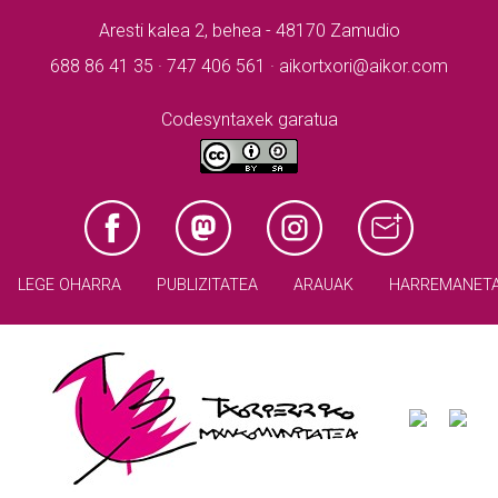
Aresti kalea 2, behea - 48170 Zamudio
688 86 41 35 · 747 406 561 · aikortxori@aikor.com
Codesyntaxek garatua
LEGE OHARRA
PUBLIZITATEA
ARAUAK
HARREMANET