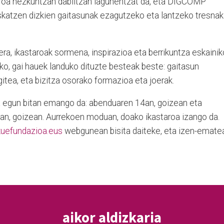
taroa hezkuntzan dabiltzan lagunentzat da, eta DIGCOMP
eskatzen dizkien gaitasunak ezagutzeko eta lantzeko tresnak
era, ikastaroak sormena, inspirazioa eta berrikuntza eskainik
ako, gai hauek landuko dituzte besteak beste: gaitasun
gitea, eta bizitza osorako formazioa eta joerak.
ta egun bitan emango da: abenduaren 14an, goizean eta
an, goizean. Aurrekoen moduan, doako ikastaroa izango da.
uefundazioa.eus
webgunean bisita daiteke, eta izen-emate
aikor aldizkaria