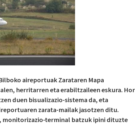
 Bilboko aireportuak Zarataren Mapa
alen, herritarren eta erabiltzaileen eskura. Hor
tzen duen bisualizazio-sistema da, eta
ireportuaren zarata-mailak jasotzen ditu.
 monitorizazio-terminal batzuk ipini dituzte