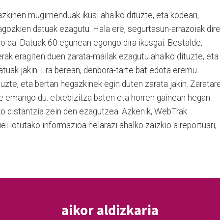
gazkinen mugimenduak ikusi ahalko dituzte, eta kodeari,
agozkien datuak ezagutu. Hala ere, segurtasun-arrazoiak dire
 da. Datuak 60 egunean egongo dira ikusgai. Bestalde,
uerak eragiten duen zarata-mailak ezagutu ahalko dituzte, eta
tuak jakin. Era berean, denbora-tarte bat edota eremu
tuzte, eta bertan hegazkinek egin duten zarata jakin. Zaratar
e emango du: etxebizitza baten eta horren gainean hegan
ko distantzia zein den ezagutzea. Azkenik, WebTrak
ei lotutako informazioa helarazi ahalko zaizkio aireportuari,
aikor aldizkaria