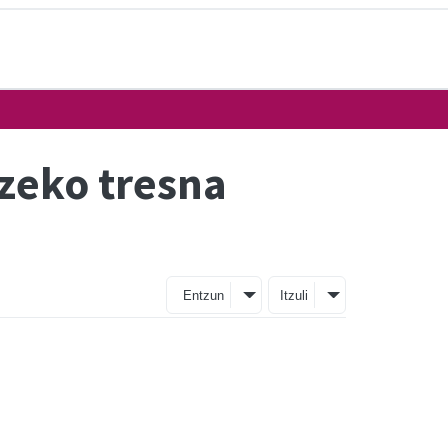
zeko tresna
Entzun
Itzuli