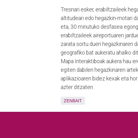
Tresnari esker, erabiltzaileek he
altitudeari edo hegazkin-motari d
eta, 30 minutuko desfasea egongo
erabiltzaileek aireportuaren jard
zarata sortu duen hegazkinaren da
geografiko bat aukeratu ahalko di
Mapa Interaktiboak aukera hau er
egiten dabilen hegazkinaren arte
aplikazioaren bidez kexak eta hori
azter ditzaten.
ZENBAIT