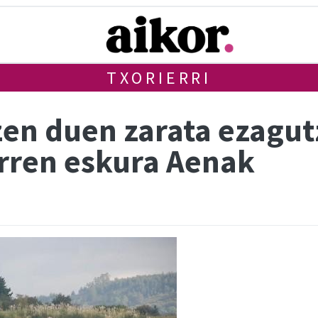
TXORIERRI
zen duen zarata ezagut
arren eskura Aenak