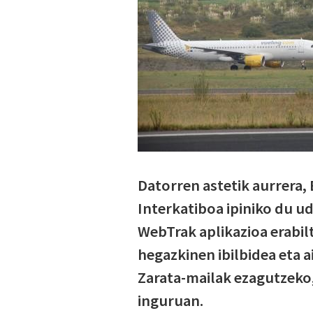
Datorren astetik aurrera,
Interkatiboa ipiniko du ud
WebTrak aplikazioa erabil
hegazkinen ibilbidea eta a
Zarata-mailak ezagutzeko,
inguruan.