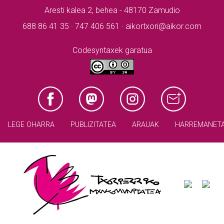
Aresti kalea 2, behea - 48170 Zamudio
688 86 41 35 · 747 406 561 · aikortxori@aikor.com
Codesyntaxek garatua
LEGE OHARRA
PUBLIZITATEA
ARAUAK
HARREMANET