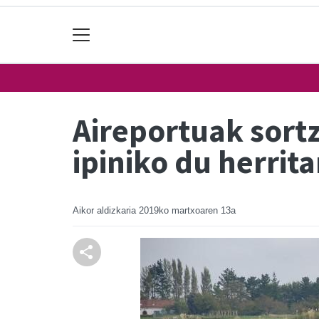
Aireportuak sort
ipiniko du herrit
Aikor aldizkaria
2019ko martxoaren 13a