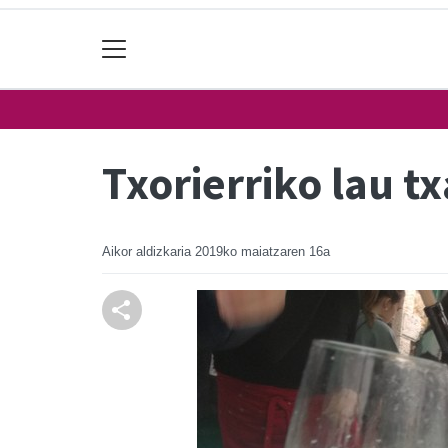
Txorierriko lau t
Aikor aldizkaria
2019ko maiatzaren 16a