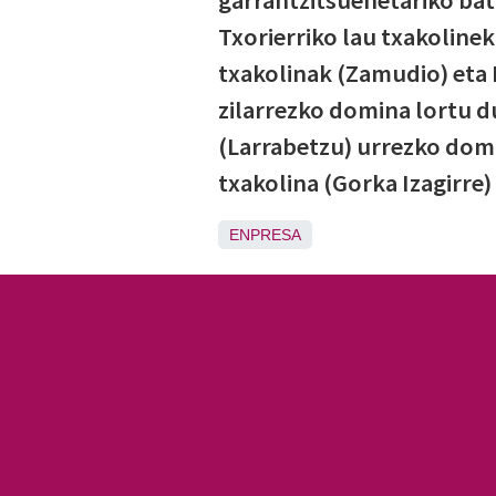
garrantzitsuenetariko bat 
Txorierriko lau txakolinek
txakolinak (Zamudio) eta 
zilarrezko domina lortu du
(Larrabetzu) urrezko domi
txakolina (Gorka Izagirre
ENPRESA