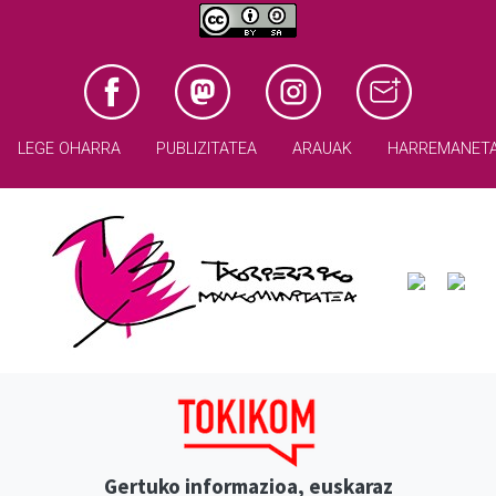
LEGE OHARRA
PUBLIZITATEA
ARAUAK
HARREMANET
Gertuko informazioa, euskaraz