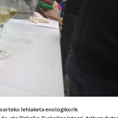
oarteko lehiaketa enologikorik