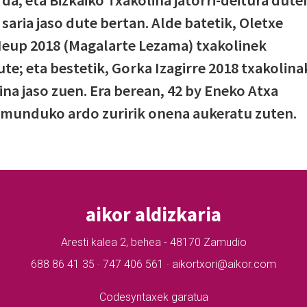
da, eta Bizkaiko Txakolina jatorri-deitura dute
 saria jaso dute bertan. Alde batetik, Oletxe
Ieup 2018 (Magalarte Lezama) txakolinek
te; eta bestetik, Gorka Izagirre 2018 txakolina
na jaso zuen. Era berean, 42 by Eneko Atxa
) munduko ardo zuririk onena aukeratu zuten.
aikor aldizkaria
Aresti kalea 2, behea - 48170 Zamudio
688 86 41 35 · 747 406 561 · aikortxori@aikor.com
Codesyntaxek garatua