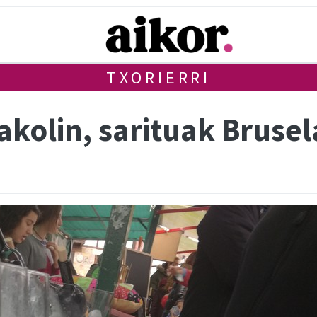
TXORIERRI
xakolin, sarituak Bruse