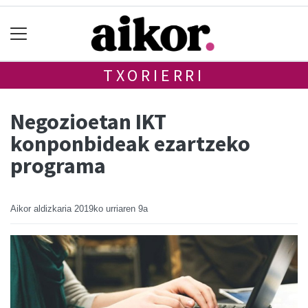
TXORIERRI
Negozioetan IKT
konponbideak ezartzeko
programa
Aikor aldizkaria
2019ko urriaren 9a