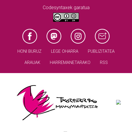
Codesyntaxek garatua
HONI BURUZ
LEGE OHARRA
PUBLIZITATEA
ARAUAK
HARREMANETARAKO
RSS