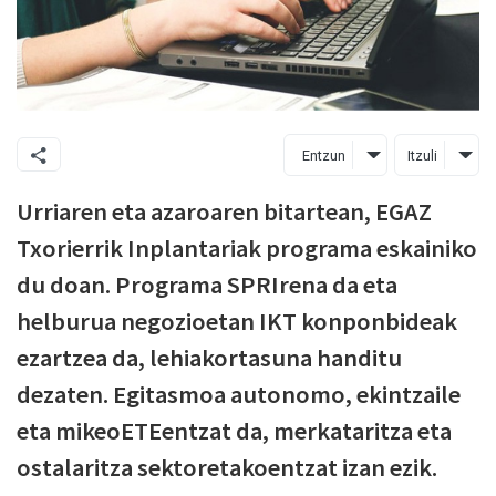
Entzun
Itzuli
Urriaren eta azaroaren bitartean, EGAZ
Txorierrik Inplantariak programa eskainiko
du doan. Programa SPRIrena da eta
helburua negozioetan IKT konponbideak
ezartzea da, lehiakortasuna handitu
dezaten. Egitasmoa autonomo, ekintzaile
eta mikeoETEentzat da, merkataritza eta
ostalaritza sektoretakoentzat izan ezik.