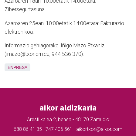
Azaroaren 18an, 10:00etatik 14:00etara:
Zibersegurtasuna.
Azaroaren 25ean, 10:00etatik 14:00etara: Fakturazio
elektronikoa.
Informazio gehiagorako: Iñigo Mazo Etxaniz
(imazo@txorierri.eu, 944 536 370).
ENPRESA
aikor aldizkaria
Aresti kalea 2, behea - 48170 Zamudio
688 86 41 35 · 747 406 561 · aikortxori@aikor.com