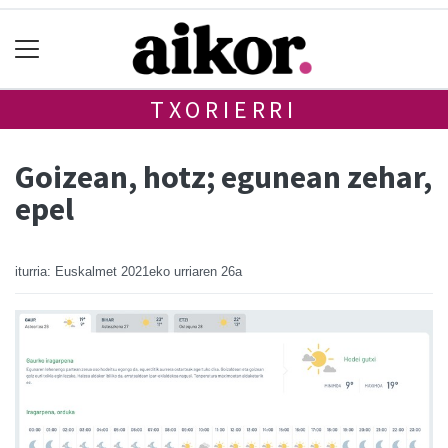
TXORIERRI
Goizean, hotz; egunean zehar,
epel
iturria: Euskalmet
2021eko urriaren 26a