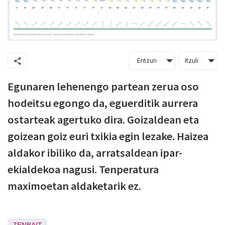
Entzun
Itzuli
Egunaren lehenengo partean zerua oso
hodeitsu egongo da, eguerditik aurrera
ostarteak agertuko dira. Goizaldean eta
goizean goiz euri txikia egin lezake. Haizea
aldakor ibiliko da, arratsaldean ipar-
ekialdekoa nagusi. Tenperatura
maximoetan aldaketarik ez.