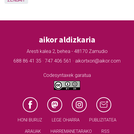
ZENBAIT
aikor aldizkaria
Aresti kalea 2, behea - 48170 Zamudio
688 86 41 35 · 747 406 561 · aikortxori@aikor.com
Codesyntaxek garatua
HONI BURUZ
LEGE OHARRA
PUBLIZITATEA
ARAUAK
HARREMANETARAKO
RSS