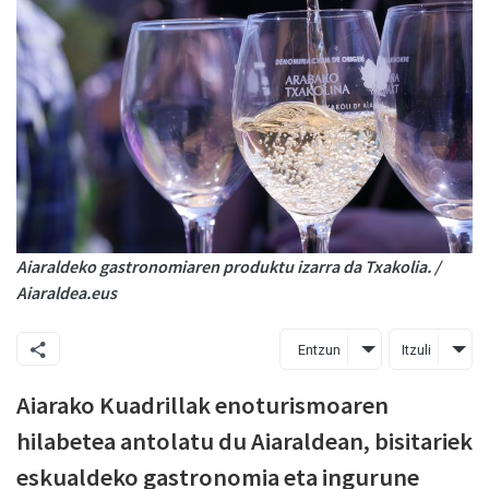
Aiaraldeko gastronomiaren produktu izarra da Txakolia. /
Aiaraldea.eus
Entzun
Itzuli
Aiarako Kuadrillak enoturismoaren
hilabetea antolatu du Aiaraldean, bisitariek
eskualdeko gastronomia eta ingurune