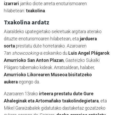
izarrari
jarriko diote arreta enoturismoaren
hilabetean:
txakolina
.
Txakolina ardatz
Aiaraldeko upategietako sekretuak argitara aterako
dituzte enoturismoaren hilabetean, eta
jarduera
sorta
prestatu dute horretarako. Azaroaren
7an
showcooking
-a eskainiko du
Luis Angel Plágarok
Amurrioko San Anton Plazan
, Gasteizko Sukalki
Plágaro tabernako kideak. Arratsaldean, halaber,
Amurrioko Likorearen Museoa bisitatzeko
aukera
egongo da.
Azaroaren 13rako
irteera prestatu dute Gure
Ahaleginak eta Artomañako txakolindegietara
, eta
Mikel Garaizabalek gidatutako dastaketaz gozatzeko