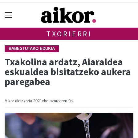
TXORIERRI
BABESTUTAKO EDUKIA
Txakolina ardatz, Aiaraldea
eskualdea bisitatzeko aukera
paregabea
Aikor aldizkaria
2021eko azaroaren 9a