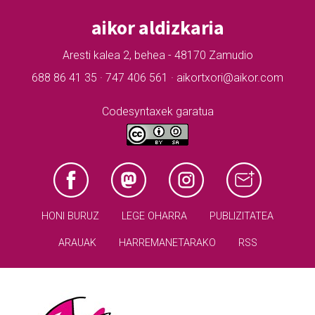
aikor aldizkaria
Aresti kalea 2, behea - 48170 Zamudio
688 86 41 35 · 747 406 561 · aikortxori@aikor.com
Codesyntaxek garatua
HONI BURUZ
LEGE OHARRA
PUBLIZITATEA
ARAUAK
HARREMANETARAKO
RSS