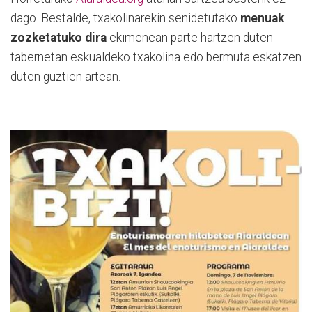
dago. Bestalde, txakolinarekin senidetutako
menuak
zozketatuko dira
ekimenean parte hartzen duten
tabernetan eskualdeko txakolina edo bermuta eskatzen
duten guztien artean.