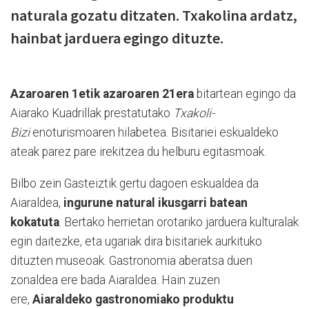
naturala gozatu ditzaten. Txakolina ardatz,
hainbat jarduera egingo dituzte.
Azaroaren 1etik azaroaren 21era
bitartean egingo da
Aiarako Kuadrillak prestatutako
Txakoli-
Bizi
enoturismoaren hilabetea. Bisitariei eskualdeko
ateak parez pare irekitzea du helburu egitasmoak.
Bilbo zein Gasteiztik gertu dagoen eskualdea da
Aiaraldea,
ingurune natural ikusgarri batean
kokatuta
. Bertako herrietan orotariko jarduera kulturalak
egin daitezke, eta ugariak dira bisitariek aurkituko
dituzten museoak. Gastronomia aberatsa duen
zonaldea ere bada Aiaraldea. Hain zuzen
ere,
Aiaraldeko gastronomiako produktu