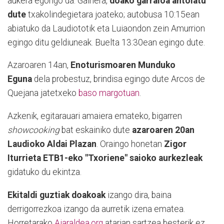
aukera egongo da. Gainera,
doako garraioa antolatu
dute
txakolindegietara joateko; autobusa 10:15ean
abiatuko da Laudiototik eta Luiaondon zein Amurrion
egingo ditu geldiuneak. Buelta 13:30ean egingo dute.
Azaroaren 14an,
Enoturismoaren Munduko
Eguna
dela probestuz, brindisa egingo dute Arcos de
Quejana jatetxeko
baso margotuan
.
Azkenik, egitarauari amaiera emateko, bigarren
showcooking
bat eskainiko dute
azaroaren 20an
Laudioko Aldai Plazan
. Oraingo honetan
Zigor
Iturrieta ETB1-eko "Txoriene" saioko aurkezleak
gidatuko du ekintza.
Ekitaldi guztiak doakoak
izango dira, baina
derrigorrezkoa izango da aurretik izena ematea.
Horretarako
Aiaraldea.org
atarian sartzea besterik ez