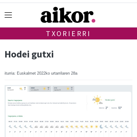
TXORIERRI
Hodei gutxi
iturria: Euskalmet
2022ko urtarrilaren 28a