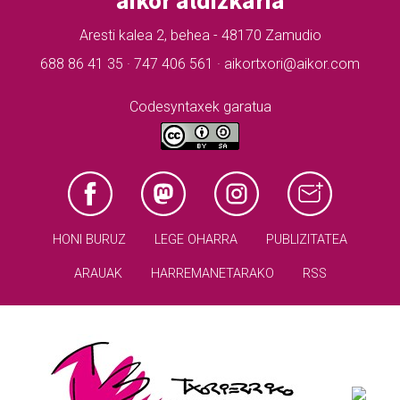
Aresti kalea 2, behea - 48170 Zamudio
688 86 41 35 · 747 406 561 · aikortxori@aikor.com
Codesyntaxek garatua
HONI BURUZ
LEGE OHARRA
PUBLIZITATEA
ARAUAK
HARREMANETARAKO
RSS