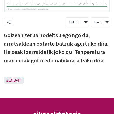
Entzun
Itzuli
Goizean zerua hodeitsu egongo da,
arratsaldean ostarte batzuk agertuko dira.
Haizeak iparraldetik joko du. Tenperatura
maximoak gutxi edo nahikoa jaitsiko dira.
ZENBAIT
aikor aldizkaria