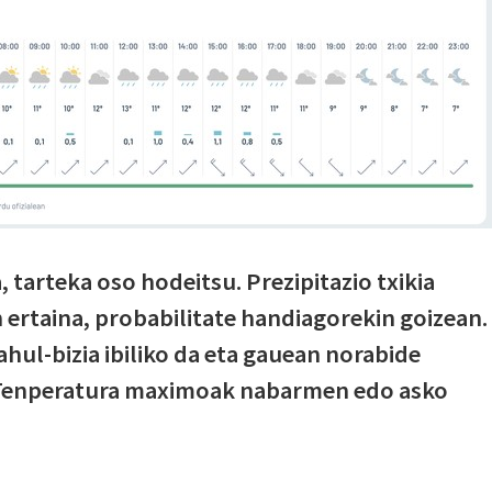
 tarteka oso hodeitsu. Prezipitazio txikia
 ertaina, probabilitate handiagorekin goizean.
hul-bizia ibiliko da eta gauean norabide
. Tenperatura maximoak nabarmen edo asko