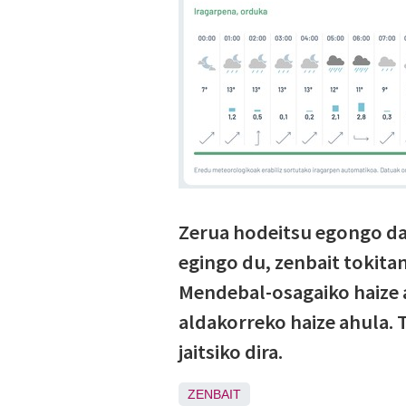
Zerua hodeitsu egongo da,
egingo du, zenbait tokitan
Mendebal-osagaiko haize a
aldakorreko haize ahula
jaitsiko dira.
ZENBAIT