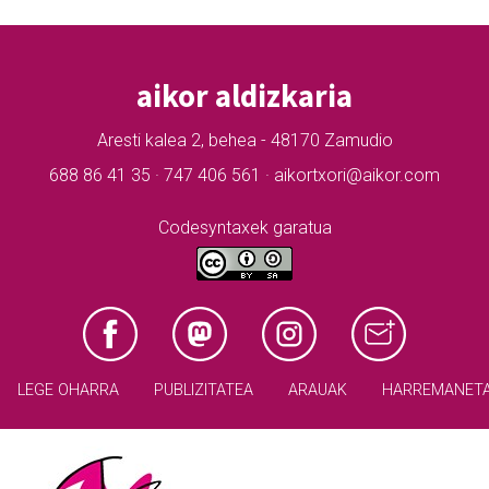
aikor aldizkaria
Aresti kalea 2, behea - 48170 Zamudio
688 86 41 35 · 747 406 561 · aikortxori@aikor.com
Codesyntaxek garatua
LEGE OHARRA
PUBLIZITATEA
ARAUAK
HARREMANET