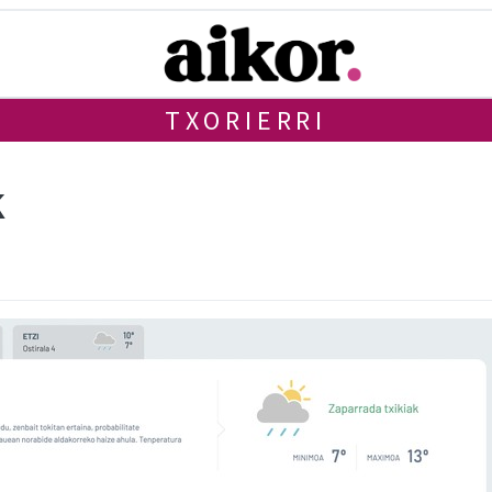
TXORIERRI
k