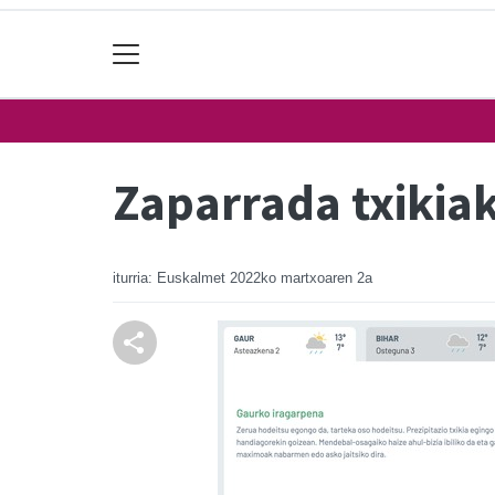
Zaparrada txikia
iturria: Euskalmet
2022ko martxoaren 2a