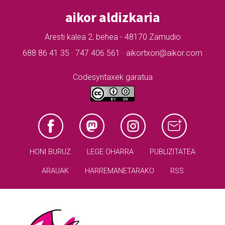
aikor aldizkaria
Aresti kalea 2, behea - 48170 Zamudio
688 86 41 35 · 747 406 561 · aikortxori@aikor.com
Codesyntaxek garatua
HONI BURUZ
LEGE OHARRA
PUBLIZITATEA
ARAUAK
HARREMANETARAKO
RSS