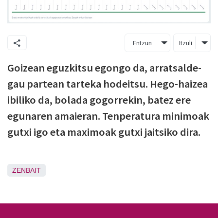
Entzun
Itzuli
Goizean eguzkitsu egongo da, arratsalde-
gau partean tarteka hodeitsu. Hego-haizea
ibiliko da, bolada gogorrekin, batez ere
egunaren amaieran. Tenperatura minimoak
gutxi igo eta maximoak gutxi jaitsiko dira.
ZENBAIT