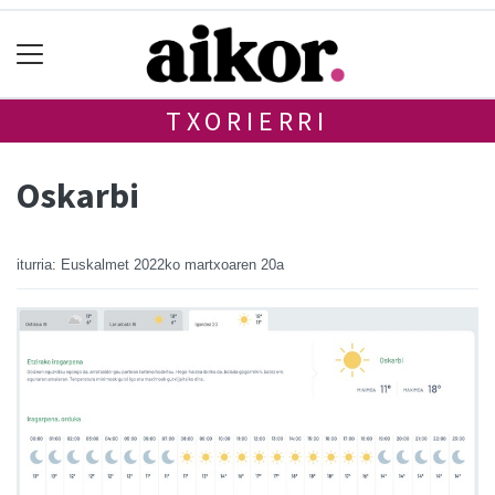
TXORIERRI
Oskarbi
iturria: Euskalmet
2022ko martxoaren 20a