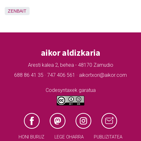
ZENBAIT
aikor aldizkaria
Aresti kalea 2, behea - 48170 Zamudio
688 86 41 35 · 747 406 561 · aikortxori@aikor.com
Codesyntaxek garatua
HONI BURUZ
LEGE OHARRA
PUBLIZITATEA