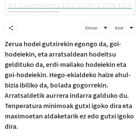
Entzun
Itzuli
Zerua hodei gutxirekin egongo da, goi-
hodeiekin, eta arratsaldean hodeitsu
geldituko da, erdi-mailako hodeiekin eta
goi-hodeiekin. Hego-ekialdeko haize ahul-
bizia ibiliko da, bolada gogorrekin.
Arratsaldetik aurrera indarra galduko du.
Tenperatura minimoak gutxi igoko dira eta
maximoetan aldaketarik ez edo gutxi igoko
dira.