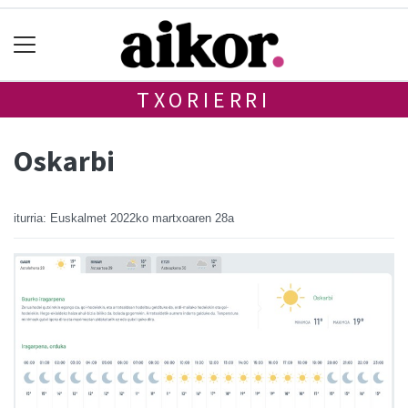
TXORIERRI
Oskarbi
iturria: Euskalmet
2022ko martxoaren 28a